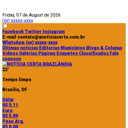
Friday, 07 de August de 2026
(xx) xxxxx-xxxx
Facebook
Twitter
Instagram
E-mail
contato@anoticiacerta.com.br
WhatsApp
(xx) xxxxx-xxxx
Últimas notícias
Editorias
Municípios
Blogs & Colunas
Vídeos
Galerias
Páginas
Enquetes
Classificados
Fale
conosco
22°
Tempo limpo
Brasília, DF
Dólar
R$ 5,11
Euro
R$ 5,89
Peso Arg.
R$ 0,00