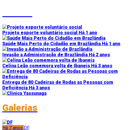
Vídeos
Projeto esporte voluntário social
Há 1 ano
Saúde Mais Perto do Cidadão em Brazlândia
Há 1 ano
Invasão a Administração de Brazlândia
Há 2 anos
Celina Leão comemora volta de Ibaneis
Há 3 anos
Entrega de 80 Cadeiras de Rodas as Pessoas com
Deficiência
Há 3 anos
Galerias
Há 7 anos
DF