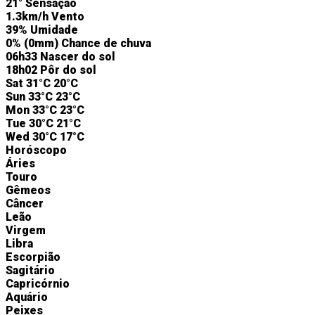
21°
Sensação
1.3km/h
Vento
39%
Umidade
0%
(0mm)
Chance de chuva
06h33
Nascer do sol
18h02
Pôr do sol
Sat
31°C
20°C
Sun
33°C
23°C
Mon
33°C
23°C
Tue
30°C
21°C
Wed
30°C
17°C
Horóscopo
Áries
Touro
Gêmeos
Câncer
Leão
Virgem
Libra
Escorpião
Sagitário
Capricórnio
Aquário
Peixes