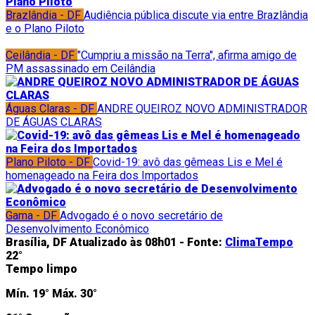
Brazlândia - DF
Audiência pública discute via entre Brazlândia
e o Plano Piloto
Ceilândia - DF
"Cumpriu a missão na Terra", afirma amigo de
PM assassinado em Ceilândia
Águas Claras - DF
ANDRE QUEIROZ NOVO ADMINISTRADOR
DE ÁGUAS CLARAS
Plano Piloto - DF
Covid-19: avô das gêmeas Lis e Mel é
homenageado na Feira dos Importados
Gama - DF
Advogado é o novo secretário de
Desenvolvimento Econômico
Brasília, DF
Atualizado às 08h01 -
Fonte:
ClimaTempo
22°
Tempo limpo
Mín.
19°
Máx.
30°