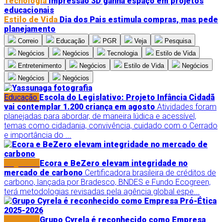
Tecnologia
Impressão 3D ganha espaço em projetos
educacionais
Estilo de Vida
Dia dos Pais estimula compras, mas pede
planejamento
Correio
Educação
PGR
Veja
Pesquisa
Negócios
Negócios
Tecnologia
Estilo de Vida
Entretenimento
Negócios
Estilo de Vida
Negócios
Negócios
Negócios
Educação
Escola do Legislativo: Projeto Infância Cidadã
vai contemplar 1.200 criança em agosto
Atividades foram
planejadas para abordar, de maneira lúdica e acessível,
temas como cidadania, convivência, cuidado com o Cerrado
e importância do ...
Negócios
Ecora e BeZero elevam integridade no
mercado de carbono
Certificadora brasileira de créditos de
carbono, lançada por Bradesco, BNDES e Fundo Ecogreen,
terá metodologias revisadas pela agência global espe...
Negócios
Grupo Cyrela é reconhecido como Empresa