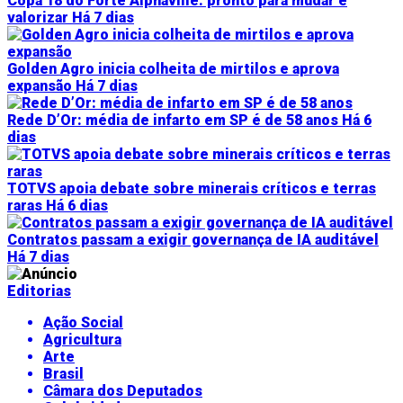
Copa 18 do Forte Alphaville: pronto para mudar e
valorizar
Há 7 dias
Golden Agro inicia colheita de mirtilos e aprova
expansão
Há 7 dias
Rede D’Or: média de infarto em SP é de 58 anos
Há 6
dias
TOTVS apoia debate sobre minerais críticos e terras
raras
Há 6 dias
Contratos passam a exigir governança de IA auditável
Há 7 dias
Editorias
Ação Social
Agricultura
Arte
Brasil
Câmara dos Deputados