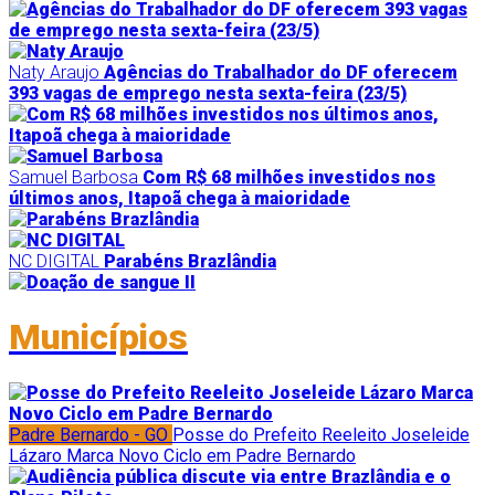
Naty Araujo
Agências do Trabalhador do DF oferecem
393 vagas de emprego nesta sexta-feira (23/5)
Samuel Barbosa
Com R$ 68 milhões investidos nos
últimos anos, Itapoã chega à maioridade
NC DIGITAL
Parabéns Brazlândia
Municípios
Padre Bernardo - GO
Posse do Prefeito Reeleito Joseleide
Lázaro Marca Novo Ciclo em Padre Bernardo