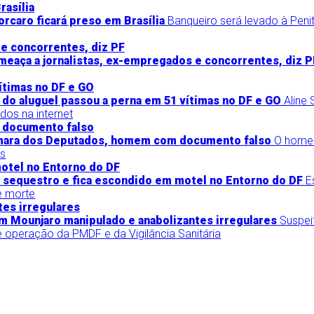
rcaro ficará preso em Brasília
Banqueiro será levado à Penit
eaça a jornalistas, ex-empregados e concorrentes, diz P
 do aluguel passou a perna em 51 vítimas no DF e GO
Aline
dos na internet
âmara dos Deputados, homem com documento falso
O homem
os
 sequestro e fica escondido em motel no Entorno do DF
E
e morte
m Mounjaro manipulado e anabolizantes irregulares
Suspei
 operação da PMDF e da Vigilância Sanitária