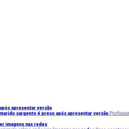
marido sargento é preso após apresentar versão
Profissi