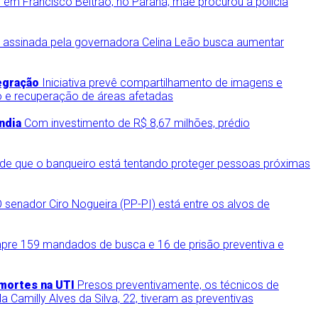
em Francisco Beltrão, no Paraná; mãe procurou a polícia
 assinada pela governadora Celina Leão busca aumentar
egração
Iniciativa prevê compartilhamento de imagens e
ção e recuperação de áreas afetadas
ndia
Com investimento de R$ 8,67 milhões, prédio
 de que o banqueiro está tentando proteger pessoas próximas
 senador Ciro Nogueira (PP-PI) está entre os alvos de
re 159 mandados de busca e 16 de prisão preventiva e
 mortes na UTI
Presos preventivamente, os técnicos de
Camilly Alves da Silva, 22, tiveram as preventivas