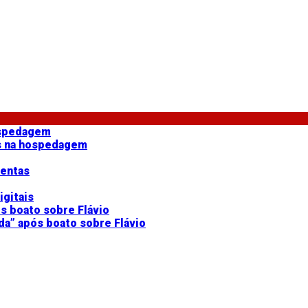
as na hospedagem
mentas
gitais
da” após boato sobre Flávio