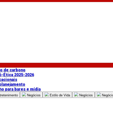
do de carbono
ó-Ética 2025-2026
cacionais
 planejamento
ho para bares e mídia
tretenimento
Negócios
Estilo de Vida
Negócios
Negóci