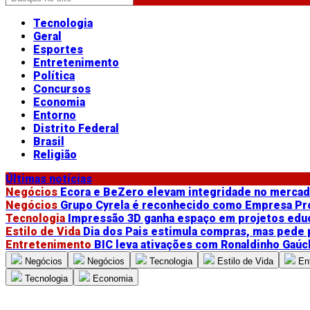
Tecnologia
Geral
Esportes
Entretenimento
Política
Concursos
Economia
Entorno
Distrito Federal
Brasil
Religião
Últimas notícias
Negócios
Ecora e BeZero elevam integridade no merca
Negócios
Grupo Cyrela é reconhecido como Empresa Pr
Tecnologia
Impressão 3D ganha espaço em projetos edu
Estilo de Vida
Dia dos Pais estimula compras, mas pede
Entretenimento
BIC leva ativações com Ronaldinho Gaúc
Negócios
Negócios
Tecnologia
Estilo de Vida
En
Tecnologia
Economia