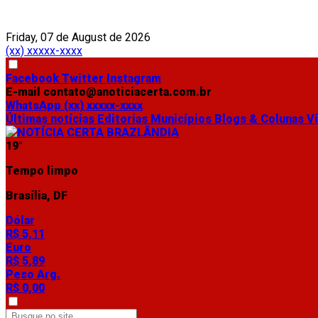
Friday, 07 de August de 2026
(xx) xxxxx-xxxx
Facebook
Twitter
Instagram
E-mail
contato@anoticiacerta.com.br
WhatsApp
(xx) xxxxx-xxxx
Últimas notícias
Editorias
Municípios
Blogs & Colunas
V
19°
Tempo limpo
Brasília, DF
Dólar
R$ 5,11
Euro
R$ 5,89
Peso Arg.
R$ 0,00