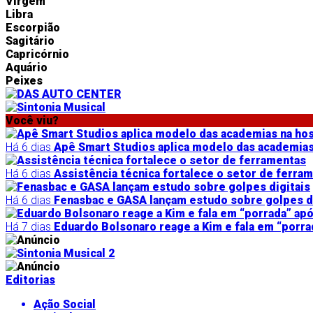
Virgem
Libra
Escorpião
Sagitário
Capricórnio
Aquário
Peixes
Você viu?
Há 6 dias
Apê Smart Studios aplica modelo das academi
Há 6 dias
Assistência técnica fortalece o setor de ferra
Há 6 dias
Fenasbac e GASA lançam estudo sobre golpes di
Há 7 dias
Eduardo Bolsonaro reage a Kim e fala em “porra
Editorias
Ação Social