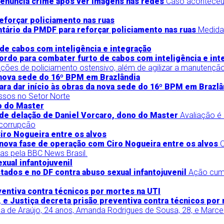
denuncia crime após ver imagens nas redes
Caso aconteceu 
ntário da PMDF para reforçar policiamento nas ruas
Medida
rdo para combater furto de cabos com inteligência e int
 e ações de policiamento ostensivo, além de agilizar a manuten
ra dar início às obras da nova sede do 16º BPM em Brazlâ
essos no Setor Norte
 de delação de Daniel Vorcaro, dono do Master
Avaliação é
 corrupção
 nova fase de operação com Ciro Nogueira entre os alvos
O
s pela BBC News Brasil.
tados e no DF contra abuso sexual infantojuvenil
Ação cump
o, e Justiça decreta prisão preventiva contra técnicos por
de Araújo, 24 anos, Amanda Rodrigues de Sousa, 28, e Marcela 