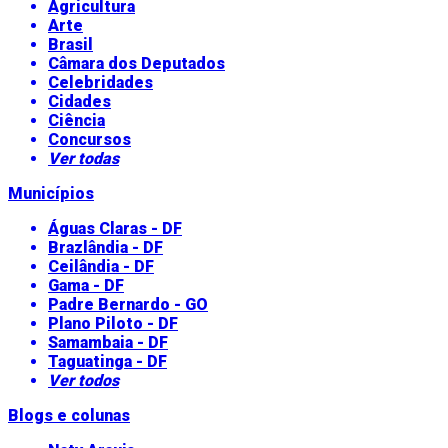
Agricultura
Arte
Brasil
Câmara dos Deputados
Celebridades
Cidades
Ciência
Concursos
Ver todas
Municípios
Águas Claras - DF
Brazlândia - DF
Ceilândia - DF
Gama - DF
Padre Bernardo - GO
Plano Piloto - DF
Samambaia - DF
Taguatinga - DF
Ver todos
Blogs e colunas