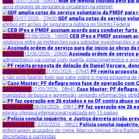
Mãe
10/07/2026 - 09h00
Mãe de menina chutada pelo pai 
após imagens de segurança circularem na internet
GDF
03/07/2026 - 23h00
GDF amplia cotas do serviço volu
efetivo em ações de segurança pública no Distrito Federal
CEB IPes
22/06/2026 - 16h00
CEB IPes e PMDF assinam aco
relatórios entre as instituições para subsidiar investigações
Assinada
12/06/2026 - 20h00
Assinada ordem de serviço pa
administrativo vai contar com guarita, estacionamentos e ac
delação de Vorcaro
21/05/2026 - 07h45
PF rejeita proposta
e não está falando tudo que sabe sobre o mega esquema de
Caso Master
07/05/2026 - 08h41
Caso Master: PF deflagra
mandados de busca e apreensão, segundo informações obtida
Abuso sexual
28/04/2026 - 09h12
PF faz operação em 26 es
integra ofensiva internacional realizada em 15 países
Mortes na UTI
13/03/2026 - 08h22
Polícia conclui inquérit
enfermagem acusados do crime, Marcos Vinícius Silva Barbosa 
decretadas e cumpridas