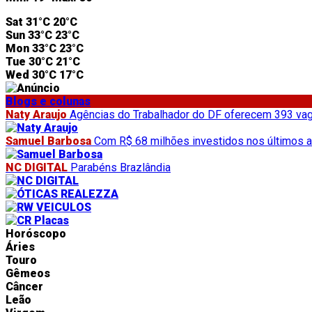
Sat
31°C
20°C
Sun
33°C
23°C
Mon
33°C
23°C
Tue
30°C
21°C
Wed
30°C
17°C
Blogs e colunas
Naty Araujo
Agências do Trabalhador do DF oferecem 393 vag
Samuel Barbosa
Com R$ 68 milhões investidos nos últimos a
NC DIGITAL
Parabéns Brazlândia
Horóscopo
Áries
Touro
Gêmeos
Câncer
Leão