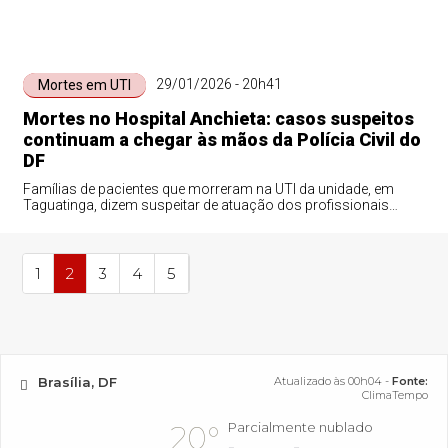
29/01/2026 - 20h41
Mortes em UTI
Mortes no Hospital Anchieta: casos suspeitos
continuam a chegar às mãos da Polícia Civil do
DF
Famílias de pacientes que morreram na UTI da unidade, em
Taguatinga, dizem suspeitar de atuação dos profissionais
presos. Polícia ainda não abriu inquérito específico para novos
relatos.
1
2
3
4
5
Brasília, DF
Atualizado às 00h04 -
Fonte:
ClimaTempo
Parcialmente nublado
20°