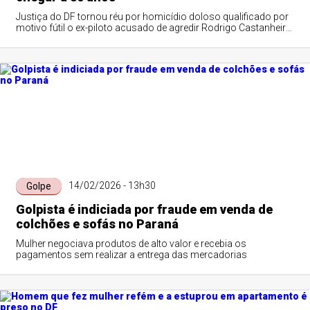
Justiça do DF tornou réu por homicídio doloso qualificado por
motivo fútil o ex-piloto acusado de agredir Rodrigo Castanheira,
de 16 anos, que morreu em 7 de fevereiro. Ontem, missa de
sétimo dia do adolescente reuniu familiares e amigos
14/02/2026 - 13h30
Golpe
Golpista é indiciada por fraude em venda de
colchões e sofás no Paraná
Mulher negociava produtos de alto valor e recebia os
pagamentos sem realizar a entrega das mercadorias