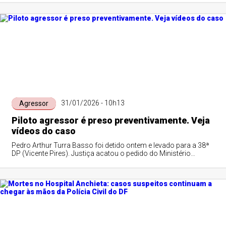
31/01/2026 - 10h13
Agressor
Piloto agressor é preso preventivamente. Veja
vídeos do caso
Pedro Arthur Turra Basso foi detido ontem e levado para a 38ª
DP (Vicente Pires). Justiça acatou o pedido do Ministério
Público, que alegou risco de fuga de Pedro Turra. Parentes e
amigos da vítima organizaram uma corrente de orações em
frente ao hospital onde ela segue internada em estado grave