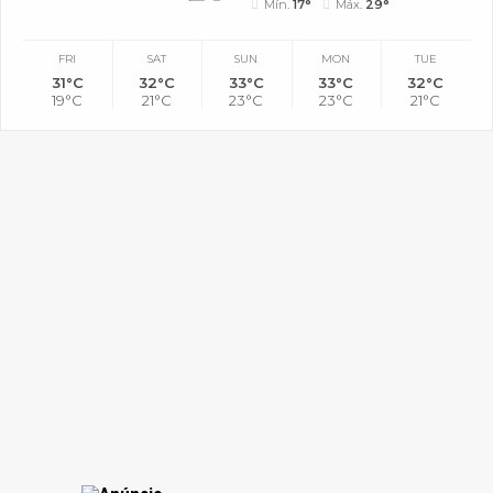
Mín.
17°
Máx.
29°
FRI
SAT
SUN
MON
TUE
31°C
32°C
33°C
33°C
32°C
19°C
21°C
23°C
23°C
21°C