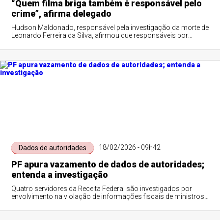
“Quem filma briga também é responsável pelo
crime”, afirma delegado
Hudson Maldonado, responsável pela investigação da morte de
Leonardo Ferreira da Silva, afirmou que responsáveis por
gravações podem também ser processados por homicídio
18/02/2026 - 09h42
Dados de autoridades
PF apura vazamento de dados de autoridades;
entenda a investigação
Quatro servidores da Receita Federal são investigados por
envolvimento na violação de informações fiscais de ministros
do STF e do procurador-geral da República, Paulo Gonet. A
ação foi autorizada por Alexandre de Moraes, no âmbito do