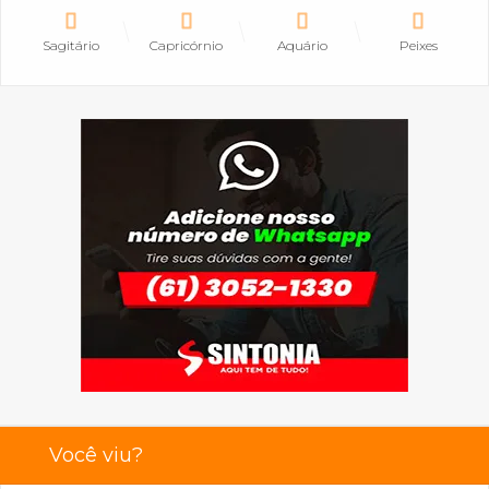
Sagitário
Capricórnio
Aquário
Peixes
Você viu?