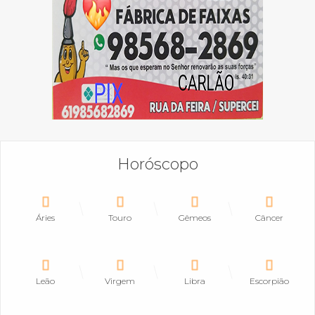
Horóscopo
Áries
Touro
Gêmeos
Câncer
Leão
Virgem
Libra
Escorpião