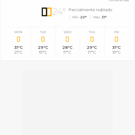
ClimaTempo
24°
Parcialmente nublado
Mín.
20°
Máx.
31°
MON
TUE
WED
THU
FRI
31°C
29°C
28°C
29°C
31°C
21°C
19°C
17°C
17°C
19°C