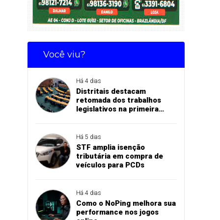
Você viu?
Há 4 dias
Distritais destacam
retomada dos trabalhos
legislativos na primeira
sessão do semestre
Há 5 dias
STF amplia isenção
tributária em compra de
veículos para PCDs
Há 4 dias
Como o NoPing melhora sua
performance nos jogos