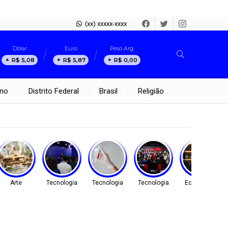
(xx) xxxxx-xxxx
Dólar
Euro
Peso Arg.
R$ 5,08
R$ 5,87
R$ 0,00
rno
Distrito Federal
Brasil
Religião
Arte
Tecnologia
Tecnologia
Tecnologia
Economia