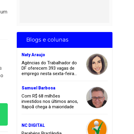
s um
Blogs e colunas
Naty Araujo
Agências do Trabalhador do
s
DF oferecem 393 vagas de
emprego nesta sexta-feira
ão
(23/5)
Samuel Barbosa
Com R$ 68 milhões
investidos nos últimos anos,
Itapoã chega à maioridade
NC DIGITAL
Parabéns Brazlândia