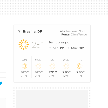
Brasília, DF
Atualizado às 09h01 -
Fonte:
ClimaTempo
25°
Tempo limpo
Mín.
19°
Máx.
30°
SUN
MON
TUE
WED
THU
32°C
32°C
29°C
28°C
29°C
20°C
21°C
21°C
17°C
18°C