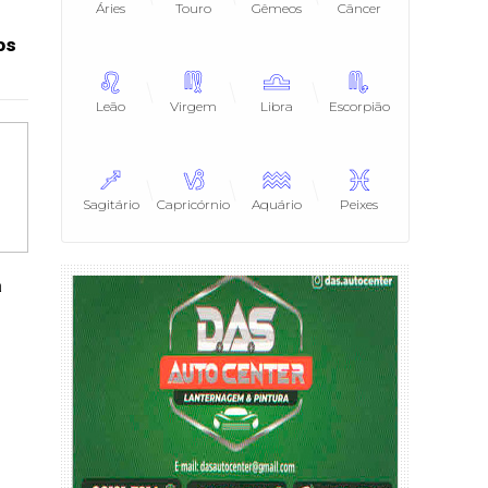
Áries
Touro
Gêmeos
Câncer
os
Leão
Virgem
Libra
Escorpião
Sagitário
Capricórnio
Aquário
Peixes
a