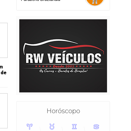
am
 de
Horóscopo