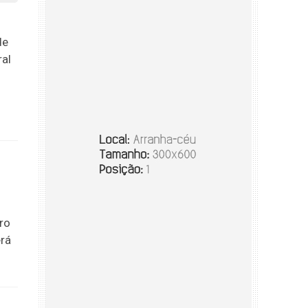
de
ral
ro
erá