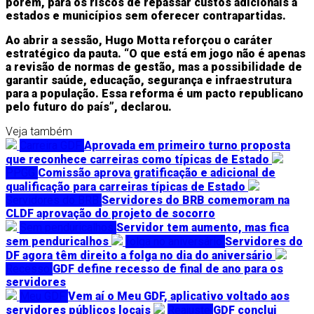
porém, para os riscos de repassar custos adicionais a
estados e municípios sem oferecer contrapartidas.
Ao abrir a sessão, Hugo Motta reforçou o caráter
estratégico da pauta. “O que está em jogo não é apenas
a revisão de normas de gestão, mas a possibilidade de
garantir saúde, educação, segurança e infraestrutura
para a população. Essa reforma é um pacto republicano
pelo futuro do país”, declarou.
Veja também
Carreira GDF
Aprovada em primeiro turno proposta
que reconhece carreiras como típicas de Estado
PPGG
Comissão aprova gratificação e adicional de
qualificação para carreiras típicas de Estado
Servidores do BRB
Servidores do BRB comemoram na
CLDF aprovação do projeto de socorro
Sem penduricalhos
Servidor tem aumento, mas fica
sem penduricalhos
folga no aniversário
Servidores do
DF agora têm direito a folga no dia do aniversário
Recesso
GDF define recesso de final de ano para os
servidores
Meu GDF
Vem aí o Meu GDF, aplicativo voltado aos
servidores públicos locais
Reajuste
GDF conclui