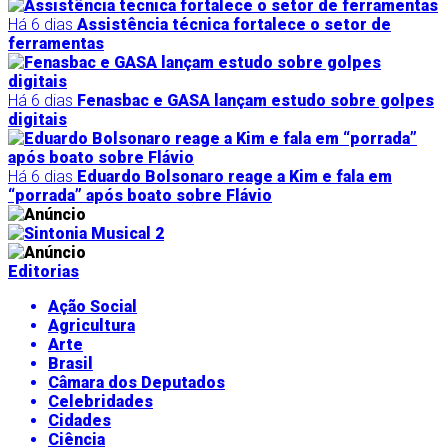
Há 6 dias
Assistência técnica fortalece o setor de
ferramentas
Há 6 dias
Fenasbac e GASA lançam estudo sobre golpes
digitais
Há 6 dias
Eduardo Bolsonaro reage a Kim e fala em
“porrada” após boato sobre Flávio
Editorias
Ação Social
Agricultura
Arte
Brasil
Câmara dos Deputados
Celebridades
Cidades
Ciência