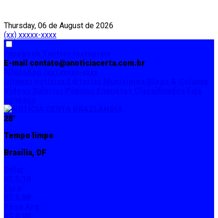
Thursday, 06 de August de 2026
(xx) xxxxx-xxxx
Facebook
Twitter
Instagram
E-mail
contato@anoticiacerta.com.br
WhatsApp
(xx) xxxxx-xxxx
Últimas notícias
Editorias
Municípios
Blogs & Colunas
Vídeos
Galerias
Páginas
Enquetes
Classificados
Fale
conosco
28°
Tempo limpo
Brasília, DF
Dólar
R$ 5,10
Euro
R$ 5,88
Peso Arg.
R$ 0,00