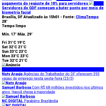
pagamento do reajuste de 18% para servidores
Ponto
Servidores do GDF começam a bater ponto por meio de
biometria facial
Brasília, DF
Atualizado às 15h01 -
Fonte:
ClimaTempo
28°
Tempo limpo
Mín.
17°
Máx.
29°
Fri
31°C
19°C
Sat
32°C
21°C
Sun
33°C
23°C
Mon
33°C
23°C
Tue
32°C
21°C
Blogs e colunas
Naty Araujo
Agências do Trabalhador do DF oferecem 393
vagas de emprego nesta sexta-feira (23/5)
Samuel Barbosa
Com R$ 68 milhões investidos nos últimos
anos, Itapoã chega à maioridade
NC DIGITAL
Parabéns Brazlândia