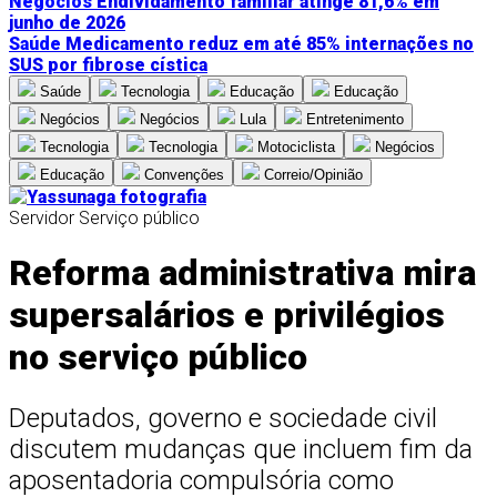
Negócios
Endividamento familiar atinge 81,6% em
junho de 2026
Saúde
Medicamento reduz em até 85% internações no
SUS por fibrose cística
Saúde
Tecnologia
Educação
Educação
Negócios
Negócios
Lula
Entretenimento
Tecnologia
Tecnologia
Motociclista
Negócios
Educação
Convenções
Correio/Opinião
Servidor
Serviço público
Reforma administrativa mira
supersalários e privilégios
no serviço público
Deputados, governo e sociedade civil
discutem mudanças que incluem fim da
aposentadoria compulsória como