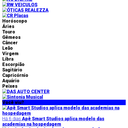
Horóscopo
Áries
Touro
Gêmeos
Câncer
Leão
Virgem
Libra
Escorpião
Sagitário
Capricórnio
Aquário
Peixes
Você viu?
Há 6 dias
Apê Smart Studios aplica modelo das
academias na hospedagem