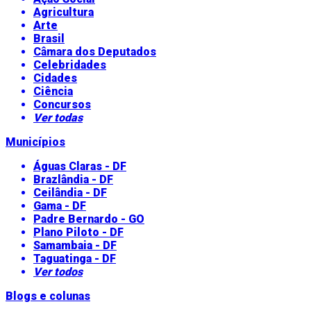
Agricultura
Arte
Brasil
Câmara dos Deputados
Celebridades
Cidades
Ciência
Concursos
Ver todas
Municípios
Águas Claras - DF
Brazlândia - DF
Ceilândia - DF
Gama - DF
Padre Bernardo - GO
Plano Piloto - DF
Samambaia - DF
Taguatinga - DF
Ver todos
Blogs e colunas