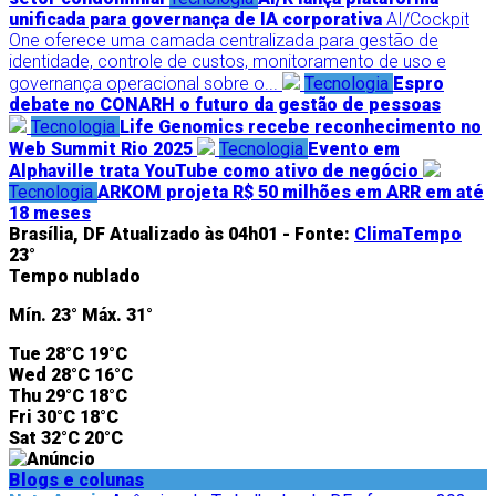
unificada para governança de IA corporativa
AI/Cockpit
One oferece uma camada centralizada para gestão de
identidade, controle de custos, monitoramento de uso e
governança operacional sobre o...
Tecnologia
Espro
debate no CONARH o futuro da gestão de pessoas
Tecnologia
Life Genomics recebe reconhecimento no
Web Summit Rio 2025
Tecnologia
Evento em
Alphaville trata YouTube como ativo de negócio
Tecnologia
ARKOM projeta R$ 50 milhões em ARR em até
18 meses
Brasília, DF
Atualizado às 04h01 -
Fonte:
ClimaTempo
23°
Tempo nublado
Mín.
23°
Máx.
31°
Tue
28°C
19°C
Wed
28°C
16°C
Thu
29°C
18°C
Fri
30°C
18°C
Sat
32°C
20°C
Blogs e colunas