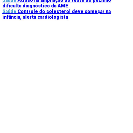
Saúde
Atraso na ampliação do teste do pezinho
dificulta diagnóstico da AME
Saúde
Controle do colesterol deve começar na
infância, alerta cardiologista