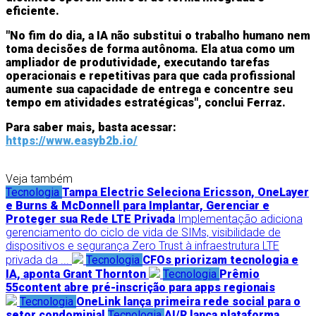
eficiente.
"No fim do dia, a IA não substitui o trabalho humano nem
toma decisões de forma autônoma. Ela atua como um
ampliador de produtividade, executando tarefas
operacionais e repetitivas para que cada profissional
aumente sua capacidade de entrega e concentre seu
tempo em atividades estratégicas", conclui Ferraz.
Para saber mais, basta acessar:
https://www.easyb2b.io/
Veja também
Tecnologia
Tampa Electric Seleciona Ericsson, OneLayer
e Burns & McDonnell para Implantar, Gerenciar e
Proteger sua Rede LTE Privada
Implementação adiciona
gerenciamento do ciclo de vida de SIMs, visibilidade de
dispositivos e segurança Zero Trust à infraestrutura LTE
privada da ...
Tecnologia
CFOs priorizam tecnologia e
IA, aponta Grant Thornton
Tecnologia
Prêmio
55content abre pré-inscrição para apps regionais
Tecnologia
OneLink lança primeira rede social para o
setor condominial
Tecnologia
AI/R lança plataforma