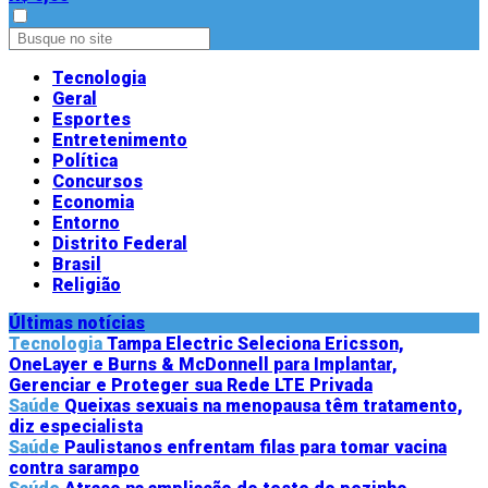
Tecnologia
Geral
Esportes
Entretenimento
Política
Concursos
Economia
Entorno
Distrito Federal
Brasil
Religião
Últimas notícias
Tecnologia
Tampa Electric Seleciona Ericsson,
OneLayer e Burns & McDonnell para Implantar,
Gerenciar e Proteger sua Rede LTE Privada
Saúde
Queixas sexuais na menopausa têm tratamento,
diz especialista
Saúde
Paulistanos enfrentam filas para tomar vacina
contra sarampo