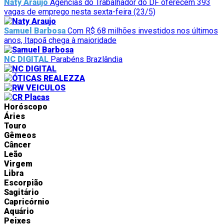
Naty Araujo
Agências do Trabalhador do DF oferecem 393
vagas de emprego nesta sexta-feira (23/5)
Samuel Barbosa
Com R$ 68 milhões investidos nos últimos
anos, Itapoã chega à maioridade
NC DIGITAL
Parabéns Brazlândia
Horóscopo
Áries
Touro
Gêmeos
Câncer
Leão
Virgem
Libra
Escorpião
Sagitário
Capricórnio
Aquário
Peixes