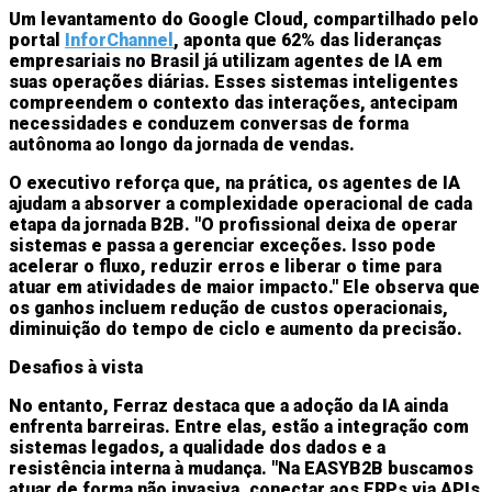
Um levantamento do Google Cloud, compartilhado pelo
portal
InforChannel
, aponta que 62% das lideranças
empresariais no Brasil já utilizam agentes de IA em
suas operações diárias. Esses sistemas inteligentes
compreendem o contexto das interações, antecipam
necessidades e conduzem conversas de forma
autônoma ao longo da jornada de vendas.
O executivo reforça que, na prática, os agentes de IA
ajudam a absorver a complexidade operacional de cada
etapa da jornada B2B. "O profissional deixa de operar
sistemas e passa a gerenciar exceções. Isso pode
acelerar o fluxo, reduzir erros e liberar o time para
atuar em atividades de maior impacto." Ele observa que
os ganhos incluem redução de custos operacionais,
diminuição do tempo de ciclo e aumento da precisão.
Desafios à vista
No entanto, Ferraz destaca que a adoção da IA ainda
enfrenta barreiras. Entre elas, estão a integração com
sistemas legados, a qualidade dos dados e a
resistência interna à mudança. "Na EASYB2B buscamos
atuar de forma não invasiva, conectar aos ERPs via APIs