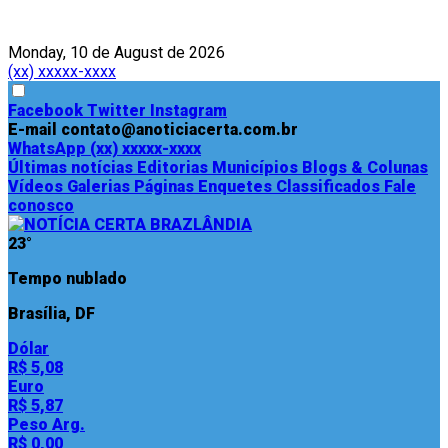
Monday, 10 de August de 2026
(xx) xxxxx-xxxx
Facebook
Twitter
Instagram
E-mail
contato@anoticiacerta.com.br
WhatsApp
(xx) xxxxx-xxxx
Últimas notícias
Editorias
Municípios
Blogs & Colunas
Vídeos
Galerias
Páginas
Enquetes
Classificados
Fale
conosco
23°
Tempo nublado
Brasília, DF
Dólar
R$ 5,08
Euro
R$ 5,87
Peso Arg.
R$ 0,00