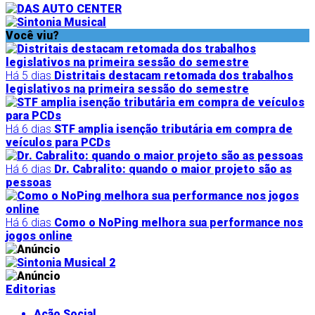
Você viu?
Há 5 dias
Distritais destacam retomada dos trabalhos
legislativos na primeira sessão do semestre
Há 6 dias
STF amplia isenção tributária em compra de
veículos para PCDs
Há 6 dias
Dr. Cabralito: quando o maior projeto são as
pessoas
Há 6 dias
Como o NoPing melhora sua performance nos
jogos online
Editorias
Ação Social