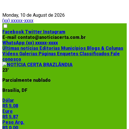
Monday, 10 de August de 2026
(xx) xxxxx-xxxx
Facebook
Twitter
Instagram
E-mail
contato@anoticiacerta.com.br
WhatsApp
(xx) xxxxx-xxxx
Últimas notícias
Editorias
Municípios
Blogs & Colunas
Vídeos
Galerias
Páginas
Enquetes
Classificados
Fale
conosco
23°
Parcialmente nublado
Brasília, DF
Dólar
R$ 5,08
Euro
R$ 5,87
Peso Arg.
R$ 0,00