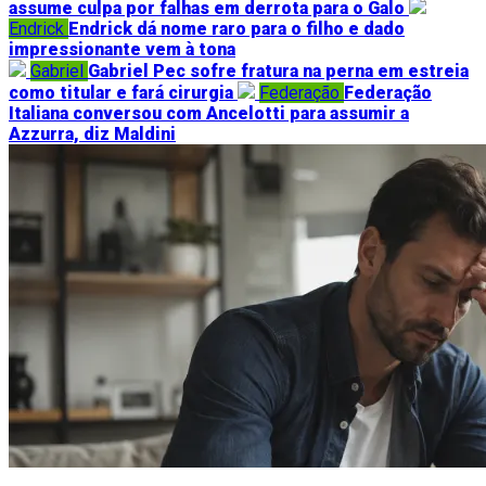
assume culpa por falhas em derrota para o Galo
Endrick
Endrick dá nome raro para o filho e dado
impressionante vem à tona
Gabriel
Gabriel Pec sofre fratura na perna em estreia
como titular e fará cirurgia
Federação
Federação
Italiana conversou com Ancelotti para assumir a
Azzurra, diz Maldini