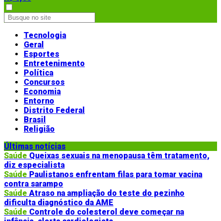
Tecnologia
Geral
Esportes
Entretenimento
Política
Concursos
Economia
Entorno
Distrito Federal
Brasil
Religião
Últimas notícias
Saúde
Queixas sexuais na menopausa têm tratamento,
diz especialista
Saúde
Paulistanos enfrentam filas para tomar vacina
contra sarampo
Saúde
Atraso na ampliação do teste do pezinho
dificulta diagnóstico da AME
Saúde
Controle do colesterol deve começar na