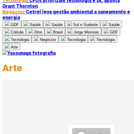
Tecnologia
CFOs priorizam tecnologia e IA, aponta
Grant Thornton
Negócios
Cetrel leva gestão ambiental a saneamento e
energia
GDF
Saúde
Saúde
Sul e Sudeste
Saúde
Colisão
Dino
Brasil
Jorge Messias
GDF
Tecnologia
Negócios
Tecnologia
Tecnologia
Arte
Arte