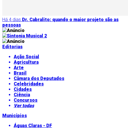
Há 4 dias
Dr. Cabralito: quando o maior projeto são as
pessoas
Editorias
Ação Social
Agricultura
Arte
Brasil
Câmara dos Deputados
Celebridades
Cidades
Ciência
Concursos
Ver todas
Municípios
Águas Claras - DF