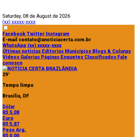
Saturday, 08 de August de 2026
(xx) xxxxx-xxxx
Facebook
Twitter
Instagram
E-mail
contato@anoticiacerta.com.br
WhatsApp
(xx) xxxxx-xxxx
Últimas notícias
Editorias
Municípios
Blogs & Colunas
Vídeos
Galerias
Páginas
Enquetes
Classificados
Fale
conosco
29°
Tempo limpo
Brasília, DF
Dólar
R$ 5,08
Euro
R$ 5,87
Peso Arg.
R$ 0,00