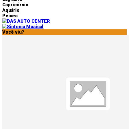
Capricórnio
Aquário
Peixes
Você viu?