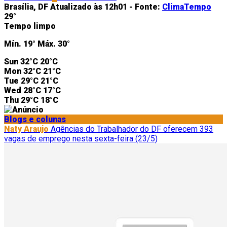
Brasília, DF
Atualizado às 12h01 -
Fonte:
ClimaTempo
29°
Tempo limpo
Mín.
19°
Máx.
30°
Sun
32°C
20°C
Mon
32°C
21°C
Tue
29°C
21°C
Wed
28°C
17°C
Thu
29°C
18°C
Blogs e colunas
Naty Araujo
Agências do Trabalhador do DF oferecem 393
vagas de emprego nesta sexta-feira (23/5)