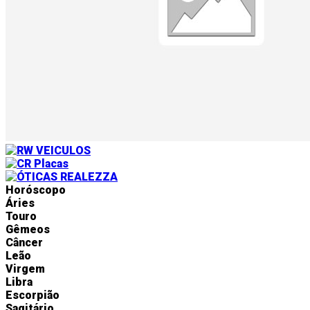
Horóscopo
Áries
Touro
Gêmeos
Câncer
Leão
Virgem
Libra
Escorpião
Sagitário