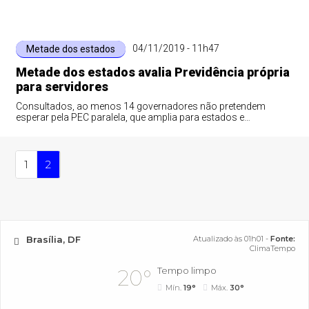
04/11/2019 - 11h47
Metade dos estados
Metade dos estados avalia Previdência própria
para servidores
Consultados, ao menos 14 governadores não pretendem
esperar pela PEC paralela, que amplia para estados e
municípios as regras aprovadas
1
2
Brasília, DF
Atualizado às 01h01 -
Fonte:
ClimaTempo
Tempo limpo
20°
Mín.
19°
Máx.
30°