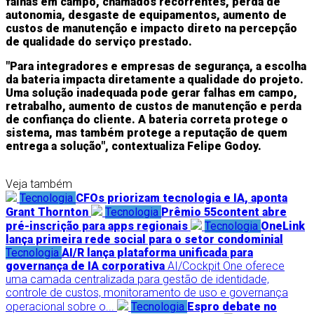
falhas em campo, chamados recorrentes, perda de
autonomia, desgaste de equipamentos, aumento de
custos de manutenção e impacto direto na percepção
de qualidade do serviço prestado.
"Para integradores e empresas de segurança, a escolha
da bateria impacta diretamente a qualidade do projeto.
Uma solução inadequada pode gerar falhas em campo,
retrabalho, aumento de custos de manutenção e perda
de confiança do cliente. A bateria correta protege o
sistema, mas também protege a reputação de quem
entrega a solução", contextualiza Felipe Godoy.
Veja também
Tecnologia
CFOs priorizam tecnologia e IA, aponta
Grant Thornton
Tecnologia
Prêmio 55content abre
pré-inscrição para apps regionais
Tecnologia
OneLink
lança primeira rede social para o setor condominial
Tecnologia
AI/R lança plataforma unificada para
governança de IA corporativa
AI/Cockpit One oferece
uma camada centralizada para gestão de identidade,
controle de custos, monitoramento de uso e governança
operacional sobre o...
Tecnologia
Espro debate no