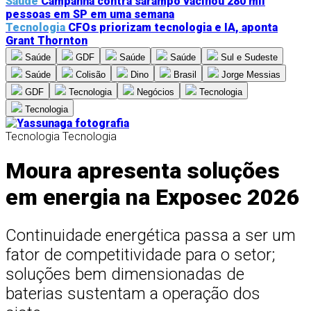
Saúde
Campanha contra sarampo vacinou 280 mil
pessoas em SP em uma semana
Tecnologia
CFOs priorizam tecnologia e IA, aponta
Grant Thornton
Saúde
GDF
Saúde
Saúde
Sul e Sudeste
Saúde
Colisão
Dino
Brasil
Jorge Messias
GDF
Tecnologia
Negócios
Tecnologia
Tecnologia
Tecnologia
Tecnologia
Moura apresenta soluções
em energia na Exposec 2026
Continuidade energética passa a ser um
fator de competitividade para o setor;
soluções bem dimensionadas de
baterias sustentam a operação dos