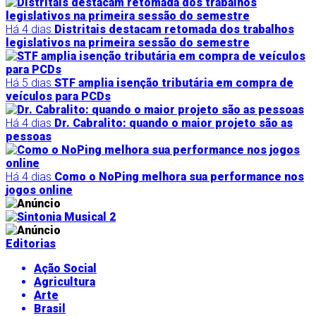
Há 4 dias
Distritais destacam retomada dos trabalhos
legislativos na primeira sessão do semestre
Há 5 dias
STF amplia isenção tributária em compra de
veículos para PCDs
Há 4 dias
Dr. Cabralito: quando o maior projeto são as
pessoas
Há 4 dias
Como o NoPing melhora sua performance nos
jogos online
Editorias
Ação Social
Agricultura
Arte
Brasil