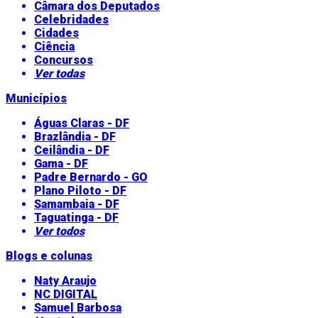
Câmara dos Deputados
Celebridades
Cidades
Ciência
Concursos
Ver todas
Municípios
Águas Claras - DF
Brazlândia - DF
Ceilândia - DF
Gama - DF
Padre Bernardo - GO
Plano Piloto - DF
Samambaia - DF
Taguatinga - DF
Ver todos
Blogs e colunas
Naty Araujo
NC DIGITAL
Samuel Barbosa