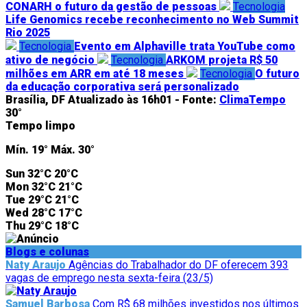
CONARH o futuro da gestão de pessoas
Tecnologia
Life Genomics recebe reconhecimento no Web Summit
Rio 2025
Tecnologia
Evento em Alphaville trata YouTube como
ativo de negócio
Tecnologia
ARKOM projeta R$ 50
milhões em ARR em até 18 meses
Tecnologia
O futuro
da educação corporativa será personalizado
Brasília, DF
Atualizado às 16h01 -
Fonte:
ClimaTempo
30°
Tempo limpo
Mín.
19°
Máx.
30°
Sun
32°C
20°C
Mon
32°C
21°C
Tue
29°C
21°C
Wed
28°C
17°C
Thu
29°C
18°C
Blogs e colunas
Naty Araujo
Agências do Trabalhador do DF oferecem 393
vagas de emprego nesta sexta-feira (23/5)
Samuel Barbosa
Com R$ 68 milhões investidos nos últimos