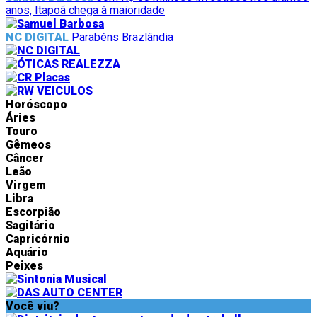
anos, Itapoã chega à maioridade
NC DIGITAL
Parabéns Brazlândia
Horóscopo
Áries
Touro
Gêmeos
Câncer
Leão
Virgem
Libra
Escorpião
Sagitário
Capricórnio
Aquário
Peixes
Você viu?