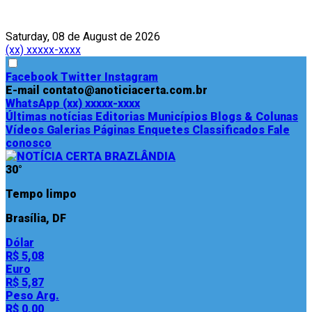
Saturday, 08 de August de 2026
(xx) xxxxx-xxxx
Facebook
Twitter
Instagram
E-mail
contato@anoticiacerta.com.br
WhatsApp
(xx) xxxxx-xxxx
Últimas notícias
Editorias
Municípios
Blogs & Colunas
Vídeos
Galerias
Páginas
Enquetes
Classificados
Fale
conosco
30°
Tempo limpo
Brasília, DF
Dólar
R$ 5,08
Euro
R$ 5,87
Peso Arg.
R$ 0,00