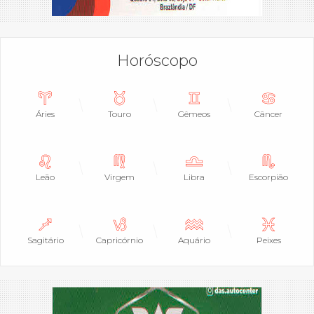
Horóscopo
Áries
Touro
Gêmeos
Câncer
Leão
Virgem
Libra
Escorpião
Sagitário
Capricórnio
Aquário
Peixes