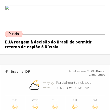
Rússia
EUA reagem à decisão do Brasil de permitir
retorno de espião à Rússia
Brasília, DF
Atualizado às 01h01 -
Fonte:
ClimaTempo
23°
Parcialmente nublado
Mín.
23°
Máx.
31°
TUE
WED
THU
FRI
SAT