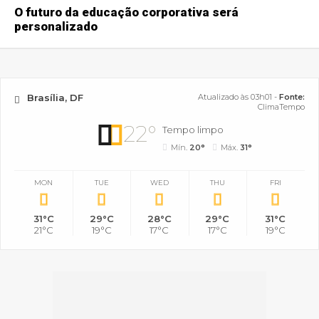
O futuro da educação corporativa será
personalizado
Brasília, DF
Atualizado às 03h01 -
Fonte:
ClimaTempo
22°
Tempo limpo
Mín.
20°
Máx.
31°
MON
TUE
WED
THU
FRI
31°C
29°C
28°C
29°C
31°C
21°C
19°C
17°C
17°C
19°C