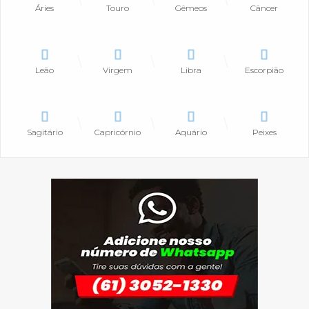
Áries
Touro
Gêmeos
Câncer
Leão
Virgem
Libra
Escorpião
Sagitário
Capricórnio
Aquário
Peixes