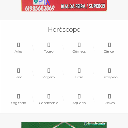
Horóscopo
Áries
Touro
Gêmeos
Câncer
Leão
Virgem
Libra
Escorpião
Sagitário
Capricórnio
Aquário
Peixes