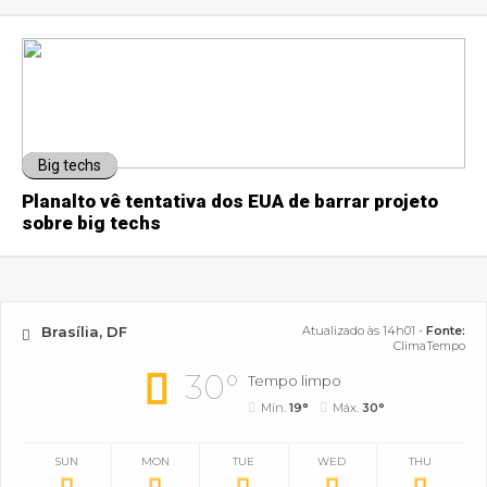
Big techs
Planalto vê tentativa dos EUA de barrar projeto
sobre big techs
Brasília, DF
Atualizado às 14h01 -
Fonte:
ClimaTempo
30°
Tempo limpo
Mín.
19°
Máx.
30°
SUN
MON
TUE
WED
THU