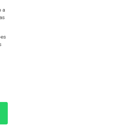
o a
las
ões
s