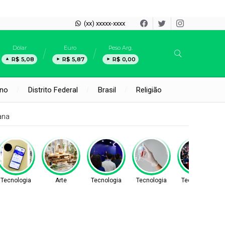
(xx) xxxxx-xxxx
Dólar
Euro
Peso Arg.
R$ 5,08
R$ 5,87
R$ 0,00
rno
Distrito Federal
Brasil
Religião
Tecnologia
Arte
Tecnologia
Tecnologia
Tecnologia