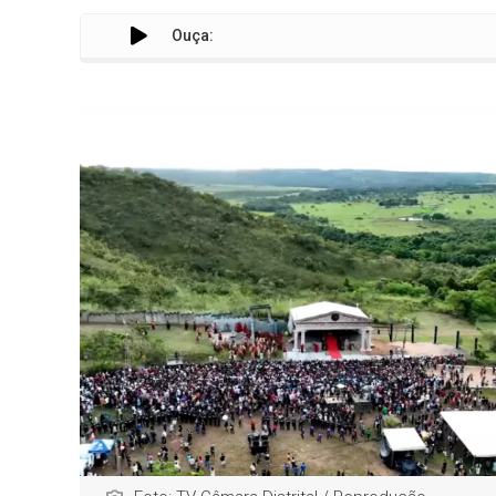
Ouça:
Doc