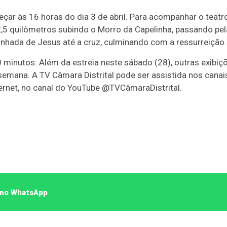
ar às 16 horas do dia 3 de abril. Para acompanhar o teatr
2,5 quilômetros subindo o Morro da Capelinha, passando pe
ada de Jesus até a cruz, culminando com a ressurreição.
minutos. Além da estreia neste sábado (28), outras exibiç
semana. A TV Câmara Distrital pode ser assistida nos canai
internet, no canal do YouTube @TVCâmaraDistrital.
o no WhatsApp