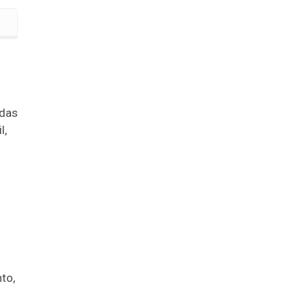
as maiores do país
 das
l,
to,