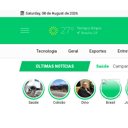
Saturday, 08 de August de 2026
27°
Tempo limpo
Brasília, DF
Tecnologia
Geral
Esportes
Entre
s priorizam tecnologia e IA, aponta Grant Thornton
ÚLTIMAS NOTÍCIAS
Saúde
Colisão
Dino
Brasil
J