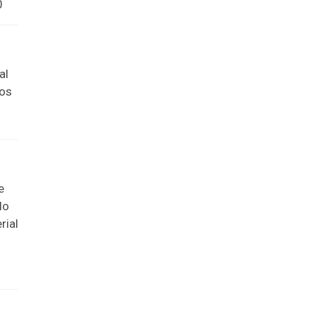
0
al
nos
e
lo
rial