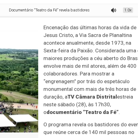
umentário “Teatro da Fé” revela bastidores da Via Sacra de Planaltina, uma d
1.0x
Encenação das últimas horas da vida de
Jesus Cristo, a Via Sacra de Planaltina
acontece anualmente, desde 1973, na
Sexta-feira da Paixão. Considerada uma
maiores produções a céu aberto do Brasi
envolve mais de mil atores, além de 400
colaboradores. Para mostrar a
“engrenagem” por trás do espetáculo
monumental com mais de três horas de
duração, a
TV Câmara Distrital
estreia
neste sábado (28), às 17h30,
o
documentário “Teatro da Fé”
.
O programa revela os bastidores do even
que reúne cerca de 140 mil pessoas no