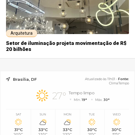
Arquitetura
Setor de iluminação projeta movimentação de R$
20 bilhões
Brasília, DF
Atualizado às 11h01 -
Fonte:
ClimaTempo
27°
Tempo limpo
Mín.
19°
Máx.
30°
SAT
SUN
MON
TUE
WED
31°C
33°C
33°C
30°C
30°C
20°C
23°C
23°C
21°C
17°C