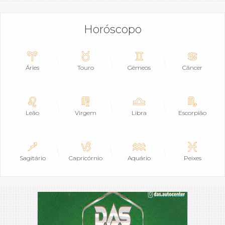
Horóscopo
Áries
Touro
Gêmeos
Câncer
Leão
Virgem
Libra
Escorpião
Sagitário
Capricórnio
Aquário
Peixes