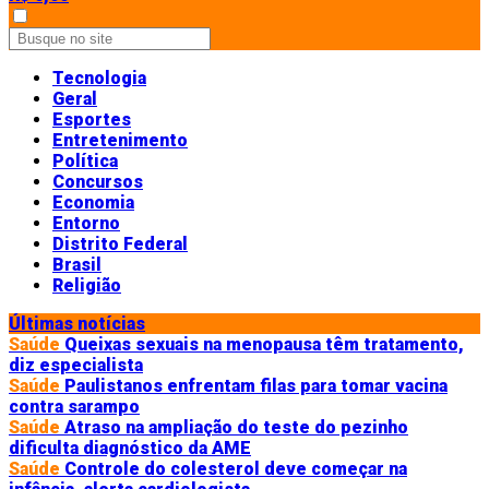
Tecnologia
Geral
Esportes
Entretenimento
Política
Concursos
Economia
Entorno
Distrito Federal
Brasil
Religião
Últimas notícias
Saúde
Queixas sexuais na menopausa têm tratamento,
diz especialista
Saúde
Paulistanos enfrentam filas para tomar vacina
contra sarampo
Saúde
Atraso na ampliação do teste do pezinho
dificulta diagnóstico da AME
Saúde
Controle do colesterol deve começar na