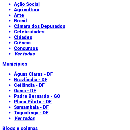
Ação Social
Agricultura
Arte
Brasil
Câmara dos Deputados
Celebridades
Cidades
Ciência
Concursos
Ver todas
Municípios
Águas Claras - DF
Brazlândia - DF
Ceilândia - DF
Gama - DF
Padre Bernardo - GO
Plano Piloto - DF
Samambaia - DF
Taguatinga - DF
Ver todos
Blogs e colunas