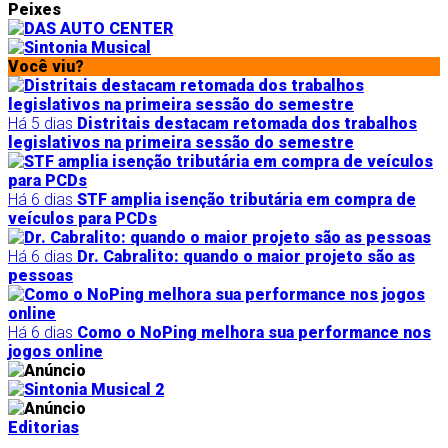
Peixes
Você viu?
Há 5 dias
Distritais destacam retomada dos trabalhos
legislativos na primeira sessão do semestre
Há 6 dias
STF amplia isenção tributária em compra de
veículos para PCDs
Há 6 dias
Dr. Cabralito: quando o maior projeto são as
pessoas
Há 6 dias
Como o NoPing melhora sua performance nos
jogos online
Editorias