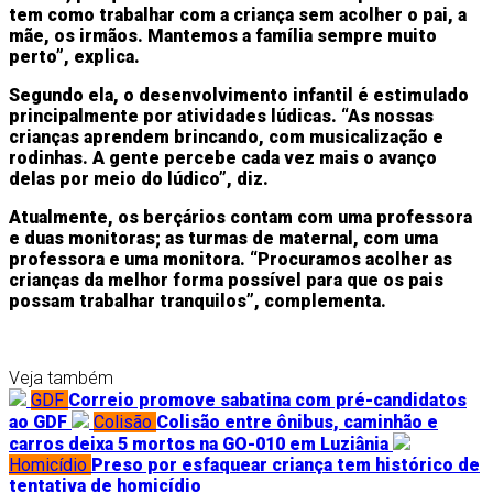
tem como trabalhar com a criança sem acolher o pai, a
mãe, os irmãos. Mantemos a família sempre muito
perto”, explica.
Segundo ela, o desenvolvimento infantil é estimulado
principalmente por atividades lúdicas. “As nossas
crianças aprendem brincando, com musicalização e
rodinhas. A gente percebe cada vez mais o avanço
delas por meio do lúdico”, diz.
Atualmente, os berçários contam com uma professora
e duas monitoras; as turmas de maternal, com uma
professora e uma monitora. “Procuramos acolher as
crianças da melhor forma possível para que os pais
possam trabalhar tranquilos”, complementa.
Veja também
GDF
Correio promove sabatina com pré-candidatos
ao GDF
Colisão
Colisão entre ônibus, caminhão e
carros deixa 5 mortos na GO-010 em Luziânia
Homicídio
Preso por esfaquear criança tem histórico de
tentativa de homicídio