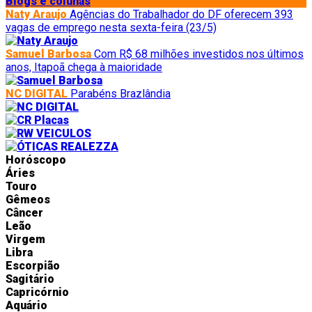
Blogs e colunas
Naty Araujo
Agências do Trabalhador do DF oferecem 393
vagas de emprego nesta sexta-feira (23/5)
Samuel Barbosa
Com R$ 68 milhões investidos nos últimos
anos, Itapoã chega à maioridade
NC DIGITAL
Parabéns Brazlândia
Horóscopo
Áries
Touro
Gêmeos
Câncer
Leão
Virgem
Libra
Escorpião
Sagitário
Capricórnio
Aquário