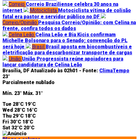
Correio
Correio Braziliense celebra 30 anos na
internet
Motociclista
Motociclista vítima de colisão
fatal era pastor e servidor público no DF
Correio/Opinião
Pesquisa Correio/Opinião: com Celina na
frente, confira todos os dados
Celina Leão
Celina Leão e Bia Kicis confirmam
Michelle Bolsonaro para o Senado; convenção do PL
será hoje
Brasil
Brasil aposta em biocombustíveis e
eletrificação para descarbonizar transporte de cargas
União
União Progressista reúne apoiadores para
lançar candidatura de Celina Leão
Brasília, DF
Atualizado às 02h01 -
Fonte:
ClimaTempo
23°
Parcialmente nublado
Mín.
23°
Máx.
31°
Tue
28°C
19°C
Wed
28°C
16°C
Thu
29°C
18°C
Fri
30°C
18°C
Sat
32°C
20°C