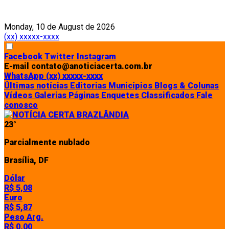
Monday, 10 de August de 2026
(xx) xxxxx-xxxx
Facebook
Twitter
Instagram
E-mail
contato@anoticiacerta.com.br
WhatsApp
(xx) xxxxx-xxxx
Últimas notícias
Editorias
Municípios
Blogs & Colunas
Vídeos
Galerias
Páginas
Enquetes
Classificados
Fale
conosco
23°
Parcialmente nublado
Brasília, DF
Dólar
R$ 5,08
Euro
R$ 5,87
Peso Arg.
R$ 0,00