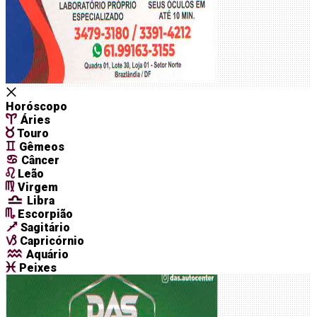
Horóscopo
Áries
Touro
Gêmeos
Câncer
Leão
Virgem
Libra
Escorpião
Sagitário
Capricórnio
Aquário
Peixes