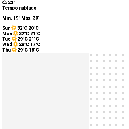
22°
Tempo nublado
Mín.
19°
Máx.
30°
Sun
32°C
20°C
Mon
32°C
21°C
Tue
29°C
21°C
Wed
28°C
17°C
Thu
29°C
18°C