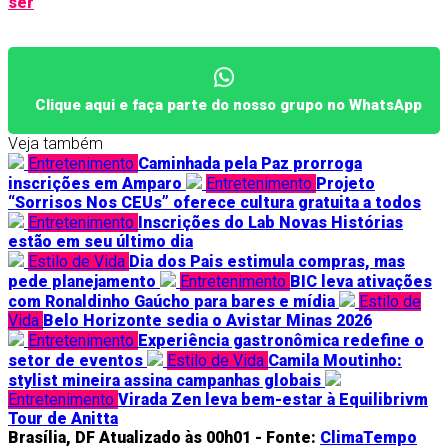
ser
Clique aqui e faça parte do nosso grupo no WhatsApp
Veja também
Entretenimento
Caminhada pela Paz prorroga
inscrições em Amparo
Entretenimento
Projeto
“Sorrisos Nos CEUs” oferece cultura gratuita a todos
Entretenimento
Inscrições do Lab Novas Histórias
estão em seu último dia
Estilo de Vida
Dia dos Pais estimula compras, mas
pede planejamento
Entretenimento
BIC leva ativações
com Ronaldinho Gaúcho para bares e mídia
Estilo de
Vida
Belo Horizonte sedia o Avistar Minas 2026
Entretenimento
Experiência gastronômica redefine o
setor de eventos
Estilo de Vida
Camila Moutinho:
stylist mineira assina campanhas globais
Entretenimento
Virada Zen leva bem-estar à Equilibrivm
Tour de Anitta
Brasília, DF
Atualizado às 00h01 -
Fonte:
ClimaTempo