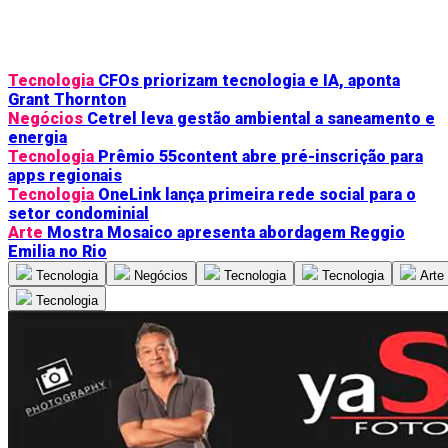
Tecnologia
CFOs priorizam tecnologia e IA, aponta
Grant Thornton
Negócios
Cetrel leva gestão ambiental a saneamento e
energia
Tecnologia
Prêmio 55content abre pré-inscrição para
apps regionais
Tecnologia
OneLink lança primeira rede social para o
setor condominial
Arte
Mostra Mosaico apresenta abordagem Reggio
Emilia no Rio
Tecnologia
Negócios
Tecnologia
Tecnologia
Arte
Tecnologia