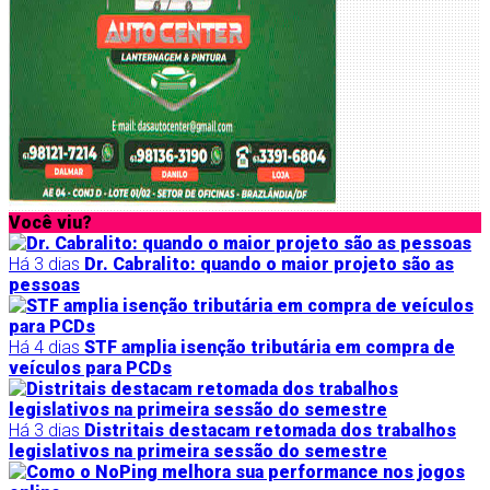
Você viu?
Há 3 dias
Dr. Cabralito: quando o maior projeto são as
pessoas
Há 4 dias
STF amplia isenção tributária em compra de
veículos para PCDs
Há 3 dias
Distritais destacam retomada dos trabalhos
legislativos na primeira sessão do semestre