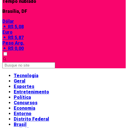
Tempo nublado
Brasília, DF
Dólar
R$ 5,08
Euro
R$ 5,87
Peso Arg.
R$ 0,00
Tecnologia
Geral
Esportes
Entretenimento
Política
Concursos
Economia
Entorno
Distrito Federal
Brasil