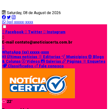
Saturday, 08 de August de 2026
(xx) xxxxx-xxxx
Facebook
Twitter
Instagram
E-mail
contato@anoticiacerta.com.br
WhatsApp
(xx) xxxxx-xxxx
Últimas notícias
Editorias
Municípios
Blogs
& Colunas
Vídeos
Galerias
Páginas
Enquetes
Classificados
Fale conosco
22°