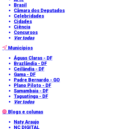
Brasil
Câmara dos Deputados
Celebridades
Cidades
Ciência
Concursos
Ver todas
Municípios
Águas Claras - DF
Brazlândia - DF
Ceilândia - DF
Gama - DF
Padre Bernardo - GO
Plano Piloto - DF
Samambaia - DF
Taguatinga - DF
Ver todos
Blogs e colunas
Naty Araujo
NC DIGITAL