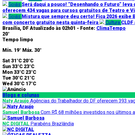
Goiás
Será daqui a pouco! “Desenhando o Futuro” leva 
oferecem 434 vagas para cursos gratuitos de Teatro e V
Goiás
Mistura que sempre deu certo! Fica 2026 exibe B
com concerto gratuito nesta quinta-feira
Cultura
CLDF 
Brasília, DF
Atualizado às 02h01 -
Fonte:
ClimaTempo
20°
Tempo limpo
Mín.
19°
Máx.
30°
Sat
31°C
20°C
Sun
33°C
23°C
Mon
33°C
23°C
Tue
30°C
21°C
Wed
30°C
17°C
Blogs e colunas
Naty Araujo
Agências do Trabalhador do DF oferecem 393 vag
Samuel Barbosa
Com R$ 68 milhões investidos nos últimos a
NC DIGITAL
Parabéns Brazlândia