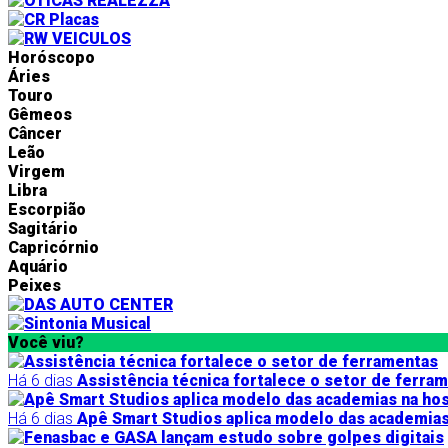
Horóscopo
Áries
Touro
Gêmeos
Câncer
Leão
Virgem
Libra
Escorpião
Sagitário
Capricórnio
Aquário
Peixes
Você viu?
Há 6 dias
Assistência técnica fortalece o setor de ferra
Há 6 dias
Apê Smart Studios aplica modelo das academi