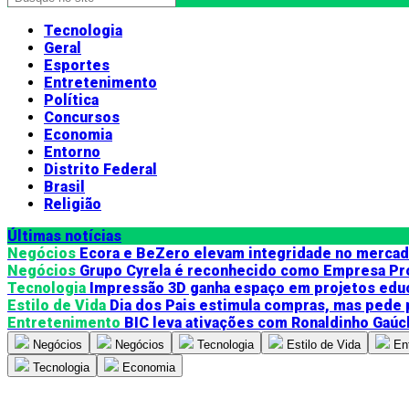
Tecnologia
Geral
Esportes
Entretenimento
Política
Concursos
Economia
Entorno
Distrito Federal
Brasil
Religião
Últimas notícias
Negócios
Ecora e BeZero elevam integridade no merca
Negócios
Grupo Cyrela é reconhecido como Empresa Pr
Tecnologia
Impressão 3D ganha espaço em projetos edu
Estilo de Vida
Dia dos Pais estimula compras, mas pede
Entretenimento
BIC leva ativações com Ronaldinho Gaúc
Negócios
Negócios
Tecnologia
Estilo de Vida
En
Tecnologia
Economia