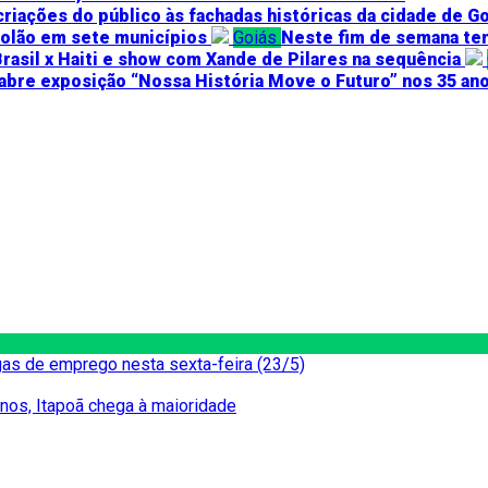
criações do público às fachadas históricas da cidade de G
iolão em sete municípios
Goiás
Neste fim de semana tem
rasil x Haiti e show com Xande de Pilares na sequência
abre exposição “Nossa História Move o Futuro” nos 35 anos
as de emprego nesta sexta-feira (23/5)
nos, Itapoã chega à maioridade