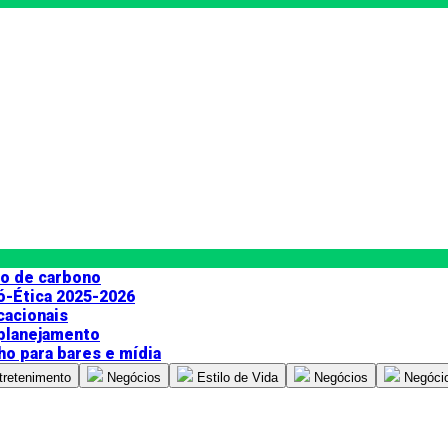
do de carbono
ó-Ética 2025-2026
cacionais
 planejamento
ho para bares e mídia
tretenimento
Negócios
Estilo de Vida
Negócios
Negóci