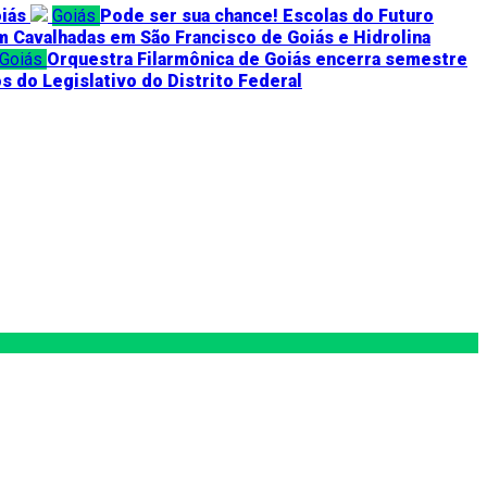
oiás
Goiás
Pode ser sua chance! Escolas do Futuro
 Cavalhadas em São Francisco de Goiás e Hidrolina
Goiás
Orquestra Filarmônica de Goiás encerra semestre
 do Legislativo do Distrito Federal