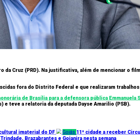
o da Cruz (PRD). Na justificativa, além de mencionar o fil
cidas fora do Distrito Federal e que realizaram trabalhos
honorária de Brasília para a defensora pública Emmanuela 
 e teve a relatoria da deputada Dayse Amarilio (PSB).
ultural imaterial do DF
Goiás
11ª cidade a receber Circu
 Trindade, Brazabrantes e Goianira nesta semana