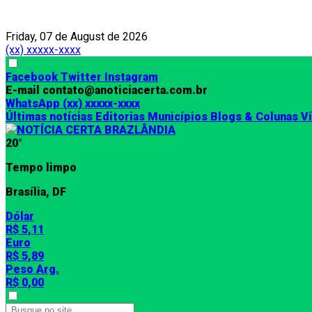
Friday, 07 de August de 2026
(xx) xxxxx-xxxx
Facebook
Twitter
Instagram
E-mail
contato@anoticiacerta.com.br
WhatsApp
(xx) xxxxx-xxxx
Últimas notícias
Editorias
Municípios
Blogs & Colunas
V
20°
Tempo limpo
Brasília, DF
Dólar
R$ 5,11
Euro
R$ 5,89
Peso Arg.
R$ 0,00