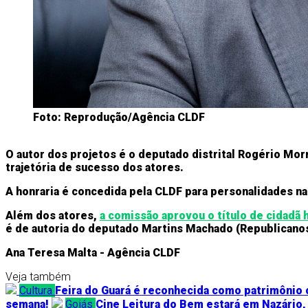
Foto: Reprodução/Agência CLDF
O autor dos projetos é o deputado distrital Rogério Morr
trajetória de sucesso dos atores.
A honraria é concedida pela CLDF para personalidades nas
Além dos atores,
a comissão aprovou o título de cidadã 
é de autoria do deputado Martins Machado (Republicanos)
Ana Teresa Malta - Agência CLDF
Veja também
Cultura
Feira do Guará é reconhecida como patrimônio c
semana!
Goiás
Cine Leitura do Bem estará em Nazário,