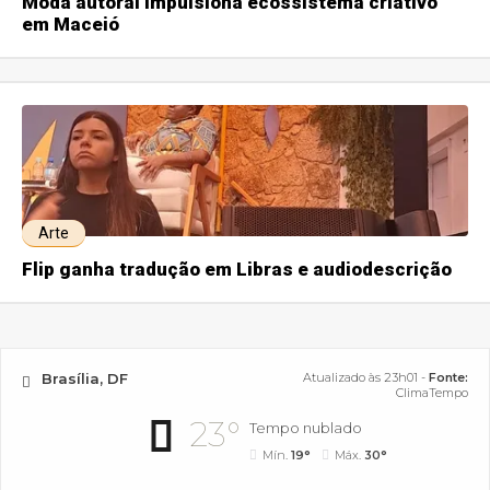
Moda autoral impulsiona ecossistema criativo
em Maceió
Arte
Flip ganha tradução em Libras e audiodescrição
Brasília, DF
Atualizado às 23h01 -
Fonte:
ClimaTempo
23°
Tempo nublado
Mín.
19°
Máx.
30°