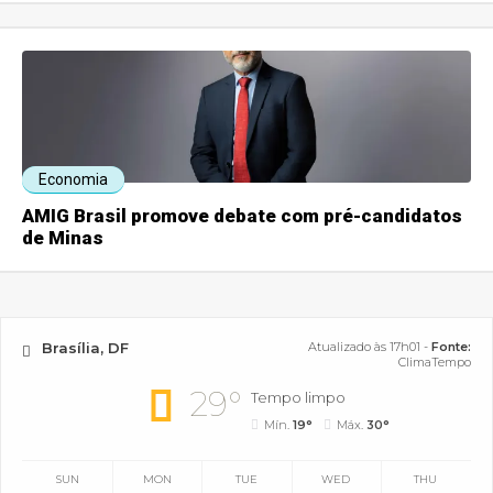
Economia
AMIG Brasil promove debate com pré-candidatos
de Minas
Brasília, DF
Atualizado às 17h01 -
Fonte:
ClimaTempo
29°
Tempo limpo
Mín.
19°
Máx.
30°
SUN
MON
TUE
WED
THU