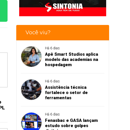
Você viu?
Há 6 dias
Apê Smart Studios aplica
modelo das academias na
hospedagem
Há 6 dias
Assistência técnica
fortalece o setor de
ferramentas
o
PL
Há 6 dias
Fenasbac e GASA lançam
estudo sobre golpes