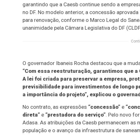
garantindo que a Caesb continue sendo a empres
no DF. No modelo anterior, a concessão aprovada e
para renovação, conforme o Marco Legal do Sanea
unanimidade pela Câmara Legislativa do DF (CLDF)
Conti
O governador Ibaneis Rocha destacou que a mudan
“Com essa reestruturação, garantimos que a 
A lei foi criada para preservar a empresa, pr
previsibilidade para investimentos de longo
a importância do projeto”, explicou o governad
No contrato, as expressões
“concessão”
e
“conc
direta”
e
“prestadora do serviço”
. Pelo novo fo
Adasa. As atribuições da Caesb permanecem as m
população e o avanço da infraestrutura de sanea