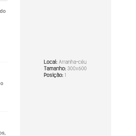
 do
do
os,