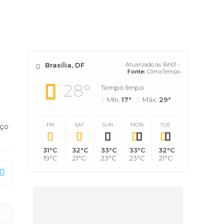
Brasília, DF
Atualizado às 16h01 -
Fonte:
ClimaTempo
28°
Tempo limpo
Mín.
17°
Máx.
29°
FRI
SAT
SUN
MON
TUE
iço
31°C
32°C
33°C
33°C
32°C
19°C
21°C
23°C
23°C
21°C
 água e esgoto no DF