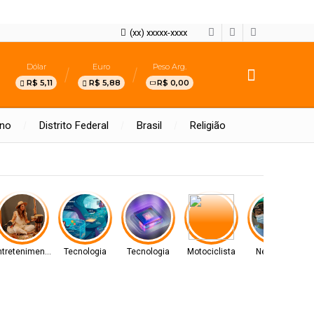
(xx) xxxxx-xxxx
Dólar
Euro
Peso Arg.
R$ 5,11
R$ 5,88
R$ 0,00
rno
Distrito Federal
Brasil
Religião
ntretenimento
Tecnologia
Tecnologia
Motociclista
Negócios