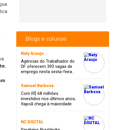
gua
lica
Blogs e colunas
Naty Araujo
sa.
Agências do Trabalhador do
te.
DF oferecem 393 vagas de
emprego nesta sexta-feira
(23/5)
ram
Samuel Barbosa
Com R$ 68 milhões
investidos nos últimos anos,
Itapoã chega à maioridade
NC DIGITAL
Parabéns Brazlândia