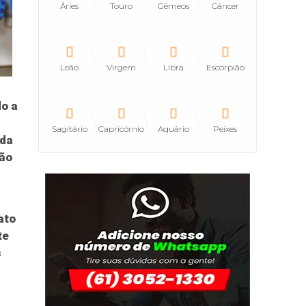
Áries
Touro
Gêmeos
Câncer
Leão
Virgem
Libra
Escorpião
do a
Sagitário
Capricórnio
Aquário
Peixes
 da
ção
ato
te
s