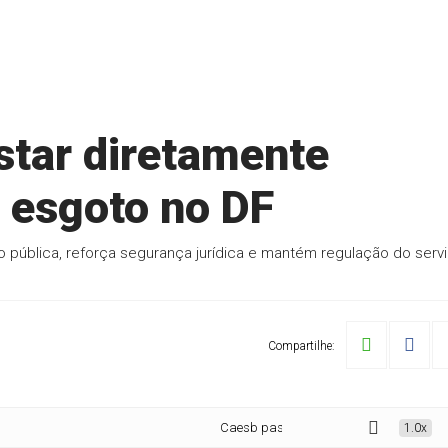
star diretamente
e esgoto no DF
ública, reforça segurança jurídica e mantém regulação do serv
Compartilhe:
Caesb passa a prestar diretamente serviços de
1.0x