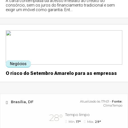
A carta contemplada dá acesso imediato ao crédito do
consórcio, sem os juros do financiamento tradicional e sem
exigir um imóvel como garantia. Ent...
Negócios
O risco do Setembro Amarelo para as empresas
Brasília, DF
Atualizado às 17h01 -
Fonte:
ClimaTempo
Tempo limpo
28°
Mín.
17°
Máx.
29°