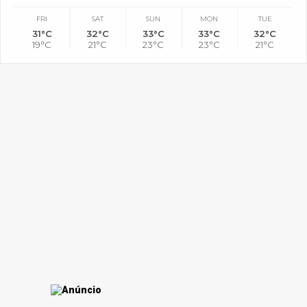
FRI
SAT
SUN
MON
TUE
31°C
32°C
33°C
33°C
32°C
19°C
21°C
23°C
23°C
21°C