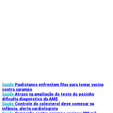
Saúde
Paulistanos enfrentam filas para tomar vacina
contra sarampo
Saúde
Atraso na ampliação do teste do pezinho
dificulta diagnóstico da AME
Saúde
Controle do colesterol deve começar na
infância, alerta cardiologista