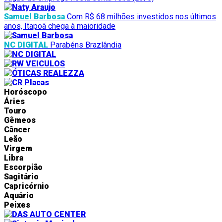
Samuel Barbosa
Com R$ 68 milhões investidos nos últimos
anos, Itapoã chega à maioridade
NC DIGITAL
Parabéns Brazlândia
Horóscopo
Áries
Touro
Gêmeos
Câncer
Leão
Virgem
Libra
Escorpião
Sagitário
Capricórnio
Aquário
Peixes