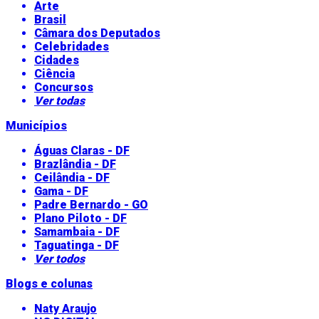
Arte
Brasil
Câmara dos Deputados
Celebridades
Cidades
Ciência
Concursos
Ver todas
Municípios
Águas Claras - DF
Brazlândia - DF
Ceilândia - DF
Gama - DF
Padre Bernardo - GO
Plano Piloto - DF
Samambaia - DF
Taguatinga - DF
Ver todos
Blogs e colunas
Naty Araujo