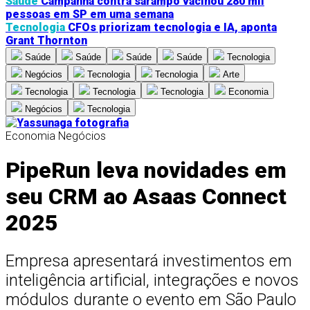
Saúde
Campanha contra sarampo vacinou 280 mil
pessoas em SP em uma semana
Tecnologia
CFOs priorizam tecnologia e IA, aponta
Grant Thornton
Saúde
Saúde
Saúde
Saúde
Tecnologia
Negócios
Tecnologia
Tecnologia
Arte
Tecnologia
Tecnologia
Tecnologia
Economia
Negócios
Tecnologia
Economia
Negócios
PipeRun leva novidades em
seu CRM ao Asaas Connect
2025
Empresa apresentará investimentos em
inteligência artificial, integrações e novos
módulos durante o evento em São Paulo