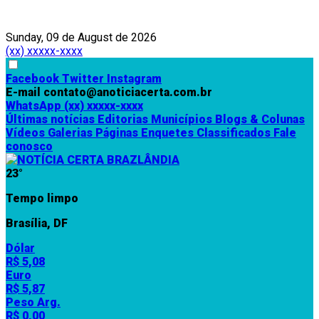
Sunday, 09 de August de 2026
(xx) xxxxx-xxxx
Facebook
Twitter
Instagram
E-mail
contato@anoticiacerta.com.br
WhatsApp
(xx) xxxxx-xxxx
Últimas notícias
Editorias
Municípios
Blogs & Colunas
Vídeos
Galerias
Páginas
Enquetes
Classificados
Fale
conosco
23°
Tempo limpo
Brasília, DF
Dólar
R$ 5,08
Euro
R$ 5,87
Peso Arg.
R$ 0,00