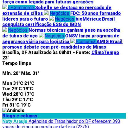
força como legado para futuras gerações
e-Commerce
Sobelle se destaca no mercado de
extensão de cílios
Negócios
FDC: 50 anos formando
líderes para o futuro
Negócios
bioMérieux Brasil
conquista certificação ESG do IBDN
Negócios
Normas técnicas ganham peso na escolha
de tubos de aço
Negócios
ONSV lança programa de
segurança viária para logística
Economia
AMIG Brasil
promove debate com pré-candidatos de Minas
Brasília, DF
Atualizado às 08h01 -
Fonte:
ClimaTempo
23°
Tempo limpo
Mín.
20°
Máx.
31°
Mon
31°C
21°C
Tue
29°C
19°C
Wed
28°C
17°C
Thu
29°C
17°C
Fri
31°C
19°C
Blogs e colunas
Naty Araujo
Agências do Trabalhador do DF oferecem 393
vagas de emprego nesta sexta-feira (23/5)