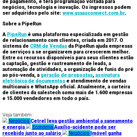
de pagamento, e terá programação voltada para
negócios, tecnologia e inovação. Os ingressos podem
ser adquiridos pelo site:
www.asaasconnect.com.br
.
Sobre a PipeRun
A
PipeRun
é uma plataforma especializada em gestão
de relacionamento com clientes, criada em 2017. O
sistema de
CRM de Vendas
da PipeRun ajuda empresas
de serviços a se organizarem para crescerem melhor.
Entre os recursos disponíveis para seus clientes estão
a captação, gestão e rastreamento de leads, a
automação de atividades, a organização de funis do pré
ao pós-venda, a
geração de propostas
,
assinatura
eletrônica de documentos
e atendimento de vendas
multicanais e WhatsApp oficial. Atualmente, a carteira
de clientes da salestech soma mais de 1.600 empresas
e 15.000 vendedores em todo o país.
Veja também
Negócios
Cetrel leva gestão ambiental a saneamento
e energia
Economia
Auxílio-acidente pode ser
recebido junto ao salário
Negócios
Imóvel ganha