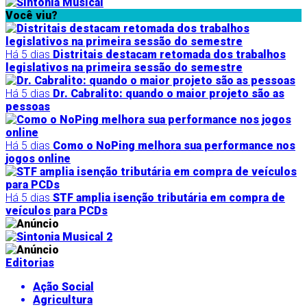
Você viu?
Há 5 dias
Distritais destacam retomada dos trabalhos
legislativos na primeira sessão do semestre
Há 5 dias
Dr. Cabralito: quando o maior projeto são as
pessoas
Há 5 dias
Como o NoPing melhora sua performance nos
jogos online
Há 5 dias
STF amplia isenção tributária em compra de
veículos para PCDs
Editorias
Ação Social
Agricultura