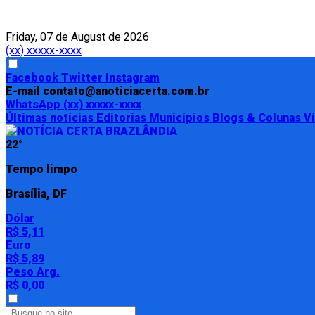
Friday, 07 de August de 2026
(xx) xxxxx-xxxx
Facebook
Twitter
Instagram
E-mail
contato@anoticiacerta.com.br
WhatsApp
(xx) xxxxx-xxxx
Últimas notícias
Editorias
Municípios
Blogs & Colunas
V
22°
Tempo limpo
Brasília, DF
Dólar
R$ 5,11
Euro
R$ 5,89
Peso Arg.
R$ 0,00