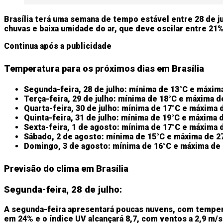
Brasília terá uma semana de tempo estável entre 28 de j
chuvas e baixa umidade do ar, que deve oscilar entre 21
Continua após a publicidade
Temperatura para os próximos dias em Brasília
Segunda-feira, 28 de julho:
mínima de 13°C e máxima
Terça-feira, 29 de julho:
mínima de 18°C e máxima d
Quarta-feira, 30 de julho:
mínima de 17°C e máxima 
Quinta-feira, 31 de julho:
mínima de 19°C e máxima 
Sexta-feira, 1 de agosto:
mínima de 17°C e máxima 
Sábado, 2 de agosto:
mínima de 15°C e máxima de 2
Domingo, 3 de agosto:
mínima de 16°C e máxima de
Previsão do clima em Brasília
Segunda-feira, 28 de julho:
A segunda-feira apresentará poucas nuvens, com tempera
em 24% e o índice UV alcançará 8,7, com ventos a 2,9 m/s