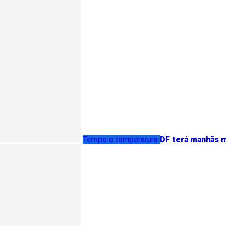
Tempo e temperatura
DF terá manhãs m