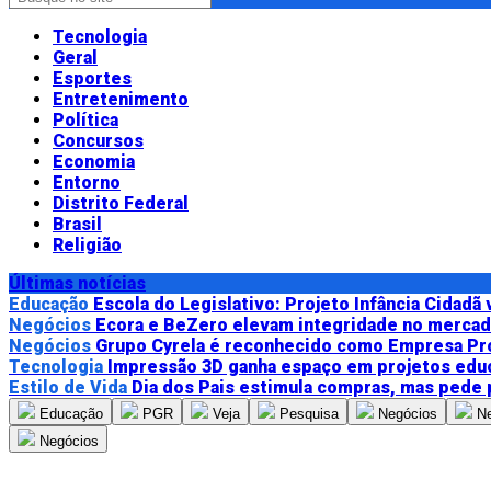
Tecnologia
Geral
Esportes
Entretenimento
Política
Concursos
Economia
Entorno
Distrito Federal
Brasil
Religião
Últimas notícias
Educação
Escola do Legislativo: Projeto Infância Cidadã
Negócios
Ecora e BeZero elevam integridade no merca
Negócios
Grupo Cyrela é reconhecido como Empresa Pr
Tecnologia
Impressão 3D ganha espaço em projetos edu
Estilo de Vida
Dia dos Pais estimula compras, mas pede
Educação
PGR
Veja
Pesquisa
Negócios
N
Negócios