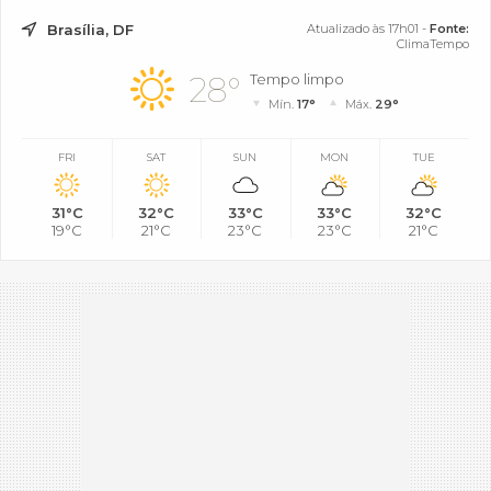
Brasília, DF
Atualizado às 17h01 -
Fonte:
ClimaTempo
28°
Tempo limpo
Mín.
17°
Máx.
29°
FRI
SAT
SUN
MON
TUE
31°C
32°C
33°C
33°C
32°C
19°C
21°C
23°C
23°C
21°C