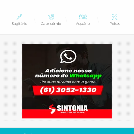
Sagitário
Capricórnio
Aquário
Peixes