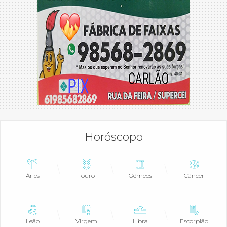
Horóscopo
Áries
Touro
Gêmeos
Câncer
Leão
Virgem
Libra
Escorpião