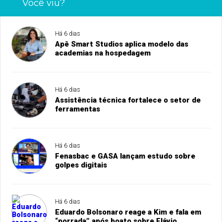
Você viu?
Há 6 dias
Apê Smart Studios aplica modelo das
academias na hospedagem
Há 6 dias
Assistência técnica fortalece o setor de
ferramentas
Há 6 dias
Fenasbac e GASA lançam estudo sobre
golpes digitais
Há 6 dias
Eduardo Bolsonaro reage a Kim e fala em
“porrada” após boato sobre Flávio