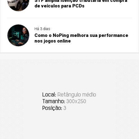
STF amplia isenção tributária em compra
de veículos para PCDs
Há 3 dias
Como o NoPing melhora sua performance
nos jogos online