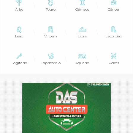
Áries
Touro
Gêmeos
Câncer
Leão
Virgem
Libra
Escorpião
Sagitário
Capricórnio
Aquário
Peixes