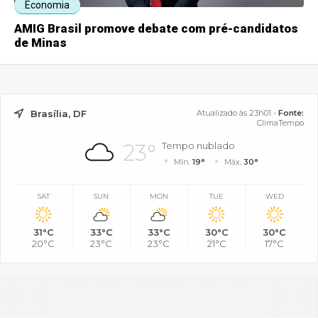
Economia
AMIG Brasil promove debate com pré-candidatos
de Minas
Brasília, DF
Atualizado às 23h01 -
Fonte:
ClimaTempo
23°
Tempo nublado
Mín.
19°
Máx.
30°
SAT
SUN
MON
TUE
WED
31°C
33°C
33°C
30°C
30°C
20°C
23°C
23°C
21°C
17°C