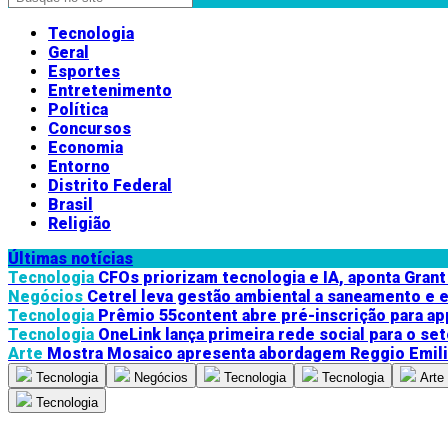
Tecnologia
Geral
Esportes
Entretenimento
Política
Concursos
Economia
Entorno
Distrito Federal
Brasil
Religião
Últimas notícias
Tecnologia
CFOs priorizam tecnologia e IA, aponta Gran
Negócios
Cetrel leva gestão ambiental a saneamento e 
Tecnologia
Prêmio 55content abre pré-inscrição para ap
Tecnologia
OneLink lança primeira rede social para o se
Arte
Mostra Mosaico apresenta abordagem Reggio Emili
Tecnologia
Negócios
Tecnologia
Tecnologia
Arte
Tecnologia