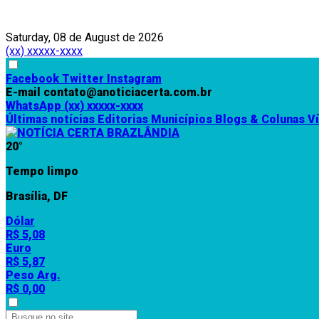
Saturday, 08 de August de 2026
(xx) xxxxx-xxxx
Facebook
Twitter
Instagram
E-mail
contato@anoticiacerta.com.br
WhatsApp
(xx) xxxxx-xxxx
Últimas notícias
Editorias
Municípios
Blogs & Colunas
V
20°
Tempo limpo
Brasília, DF
Dólar
R$ 5,08
Euro
R$ 5,87
Peso Arg.
R$ 0,00