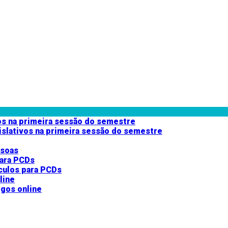
islativos na primeira sessão do semestre
ssoas
ículos para PCDs
gos online