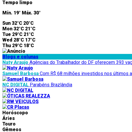
Tempo limpo
Mín.
19°
Máx.
30°
Sun
32°C
20°C
Mon
32°C
21°C
Tue
29°C
21°C
Wed
28°C
17°C
Thu
29°C
18°C
Blogs e colunas
Naty Araujo
Agências do Trabalhador do DF oferecem 393 vag
Samuel Barbosa
Com R$ 68 milhões investidos nos últimos a
NC DIGITAL
Parabéns Brazlândia
Horóscopo
Áries
Touro
Gêmeos