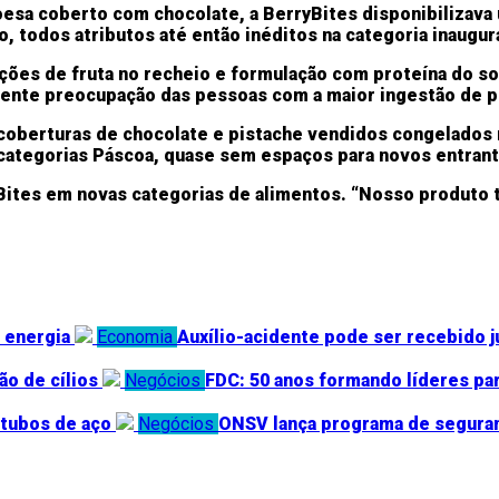
esa coberto com chocolate, a BerryBites disponibilizava
o, todos atributos até então inéditos na categoria inaugur
ções de fruta no recheio e formulação com proteína do so
scente preocupação das pessoas com a maior ingestão de p
coberturas de chocolate e pistache vendidos congelados
s categorias Páscoa, quase sem espaços para novos entran
yBites em novas categorias de alimentos. “Nosso produto
 energia
Economia
Auxílio-acidente pode ser recebido ju
o de cílios
Negócios
FDC: 50 anos formando líderes par
 tubos de aço
Negócios
ONSV lança programa de seguranç