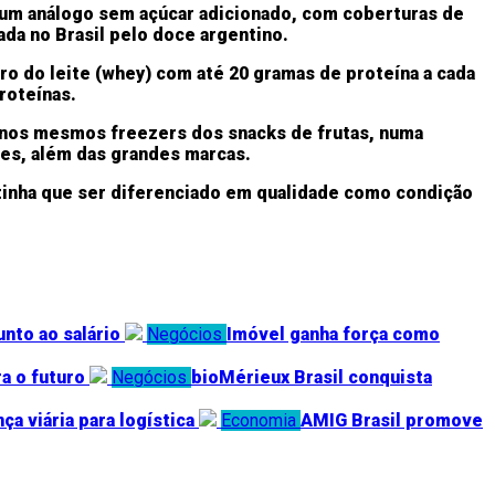
 um análogo sem açúcar adicionado, com coberturas de
ada no Brasil pelo doce argentino.
ro do leite (whey) com até 20 gramas de proteína a cada
roteínas.
 nos mesmos freezers dos snacks de frutas, numa
tes, além das grandes marcas.
 tinha que ser diferenciado em qualidade como condição
nto ao salário
Negócios
Imóvel ganha força como
a o futuro
Negócios
bioMérieux Brasil conquista
a viária para logística
Economia
AMIG Brasil promove