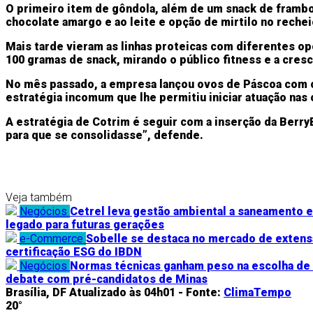
O primeiro item de gôndola, além de um snack de frambo
chocolate amargo e ao leite e opção de mirtilo no rechei
Mais tarde vieram as linhas proteicas com diferentes op
100 gramas de snack, mirando o público fitness e a cre
No mês passado, a empresa lançou ovos de Páscoa com 
estratégia incomum que lhe permitiu iniciar atuação na
A estratégia de Cotrim é seguir com a inserção da Berr
para que se consolidasse”, defende.
Veja também
Negócios
Cetrel leva gestão ambiental a saneamento e
legado para futuras gerações
e-Commerce
Sobelle se destaca no mercado de extensã
certificação ESG do IBDN
Negócios
Normas técnicas ganham peso na escolha de
debate com pré-candidatos de Minas
Brasília, DF
Atualizado às 04h01 -
Fonte:
ClimaTempo
20°