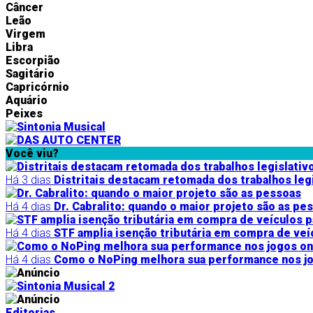
Câncer
Leão
Virgem
Libra
Escorpião
Sagitário
Capricórnio
Aquário
Peixes
Você viu?
Há 3 dias
Distritais destacam retomada dos trabalhos leg
Há 4 dias
Dr. Cabralito: quando o maior projeto são as pe
Há 4 dias
STF amplia isenção tributária em compra de ve
Há 4 dias
Como o NoPing melhora sua performance nos jo
Editorias