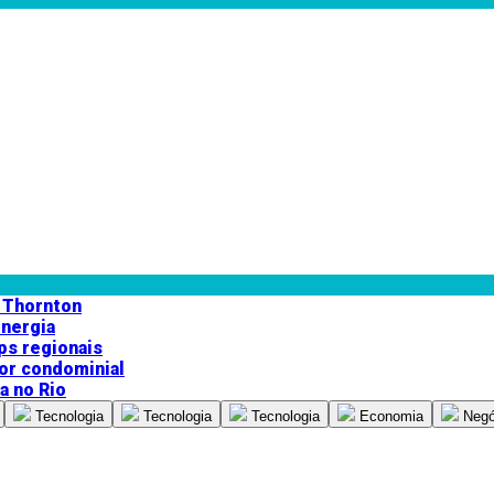
t Thornton
energia
ps regionais
tor condominial
a no Rio
Tecnologia
Tecnologia
Tecnologia
Economia
Negó