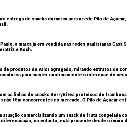
ra entrega de snacks da marca para a rede Pão de Açúcar,
sil.
aulo, a marca já era vendida nas redes paulistanas Casa Sa
eratriz e Koch.
s de produtos de valor agregado, mirando extratos de co
novadores para manter continuamente o interesse de seu
com as linhas de snacks BerryBites proteicos de framboe
os não têm concorrentes no mercado. O Pão de Açúcar está
ua atuação comercializando um snack de fruta congelada c
r diferenciação, no entanto, está presente desde o início