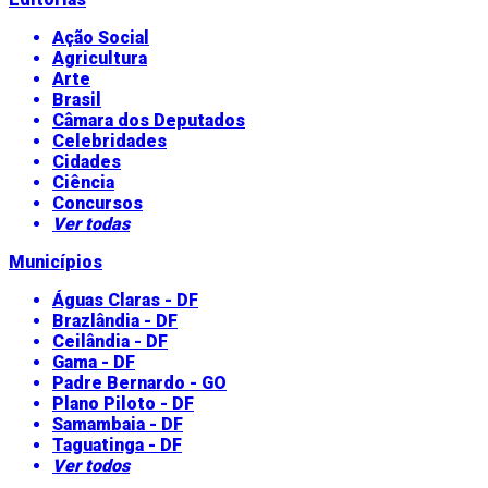
Ação Social
Agricultura
Arte
Brasil
Câmara dos Deputados
Celebridades
Cidades
Ciência
Concursos
Ver todas
Municípios
Águas Claras - DF
Brazlândia - DF
Ceilândia - DF
Gama - DF
Padre Bernardo - GO
Plano Piloto - DF
Samambaia - DF
Taguatinga - DF
Ver todos