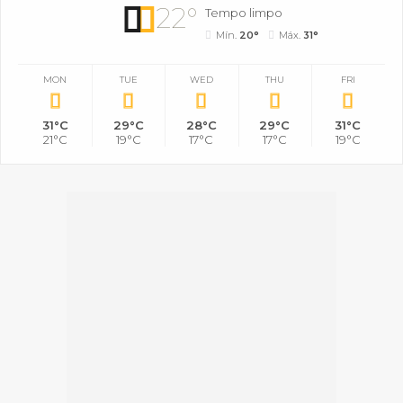
22°
Tempo limpo
Mín.
20°
Máx.
31°
MON
TUE
WED
THU
FRI
31°C
29°C
28°C
29°C
31°C
21°C
19°C
17°C
17°C
19°C