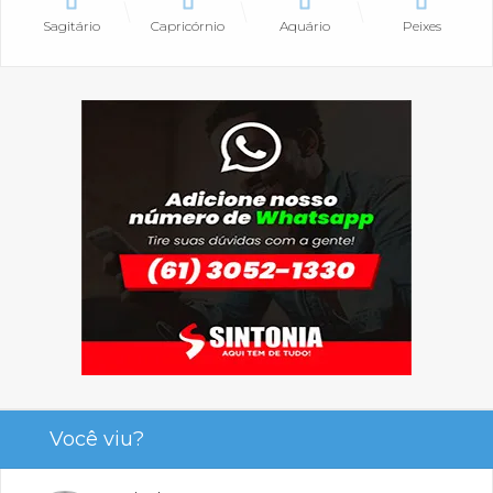
Sagitário
Capricórnio
Aquário
Peixes
Você viu?