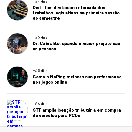
Há 4 dias
Distritais destacam retomada dos
trabalhos legislativos na primeira sessão
do semestre
Há 5 dias
Dr. Cabralito: quando o maior projeto são
as pessoas
Há 5 dias
Como o NoPing melhora sua performance
nos jogos online
Há 5 dias
STF amplia isenção tributária em compra
de veículos para PCDs