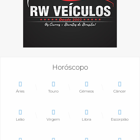
Horóscopo
Áries
Touro
Gêmeos
Câncer
Leão
Virgem
Libra
Escorpião