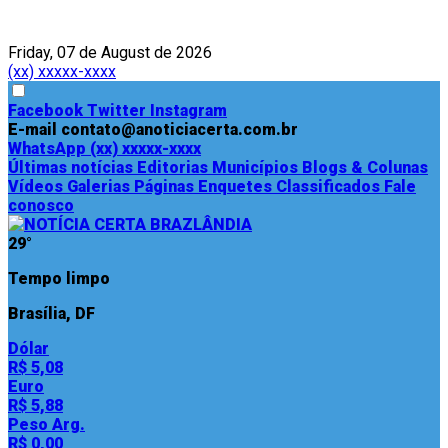
Friday, 07 de August de 2026
(xx) xxxxx-xxxx
Facebook
Twitter
Instagram
E-mail
contato@anoticiacerta.com.br
WhatsApp
(xx) xxxxx-xxxx
Últimas notícias
Editorias
Municípios
Blogs & Colunas
Vídeos
Galerias
Páginas
Enquetes
Classificados
Fale
conosco
29°
Tempo limpo
Brasília, DF
Dólar
R$ 5,08
Euro
R$ 5,88
Peso Arg.
R$ 0,00