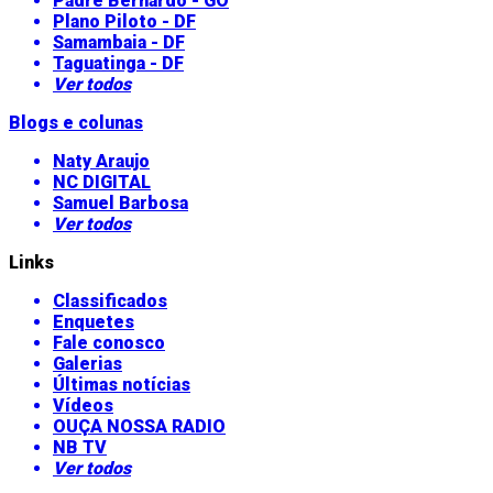
Padre Bernardo - GO
Plano Piloto - DF
Samambaia - DF
Taguatinga - DF
Ver todos
Blogs e colunas
Naty Araujo
NC DIGITAL
Samuel Barbosa
Ver todos
Links
Classificados
Enquetes
Fale conosco
Galerias
Últimas notícias
Vídeos
OUÇA NOSSA RADIO
NB TV
Ver todos