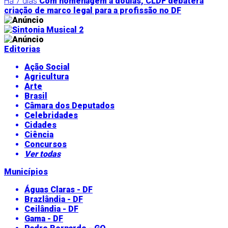
Há 7 dias
Com homenagem a doulas, CLDF debaterá
criação de marco legal para a profissão no DF
Editorias
Ação Social
Agricultura
Arte
Brasil
Câmara dos Deputados
Celebridades
Cidades
Ciência
Concursos
Ver todas
Municípios
Águas Claras - DF
Brazlândia - DF
Ceilândia - DF
Gama - DF