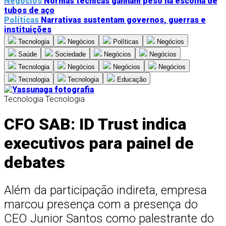
Negócios
Normas técnicas ganham peso na escolha de
tubos de aço
Políticas
Narrativas sustentam governos, guerras e
instituições
Tecnologia
Negócios
Políticas
Negócios
Saúde
Sociedade
Negócios
Negócios
Tecnologia
Negócios
Negócios
Negócios
Tecnologia
Tecnologia
Educação
Tecnologia
Tecnologia
CFO SAB: ID Trust indica
executivos para painel de
debates
Além da participação indireta, empresa
marcou presença com a presença do
CEO Junior Santos como palestrante do