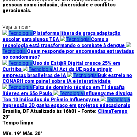
pessoas como inclusão, diversidade e conflitos
geracionais.
Veja também
Tecnologia
Plataforma libera de graça adaptação
escolar para alunos TEA
Tecnologia
Como a
tecnologia está transformando o combate à dengue
Tecnologia
Quem responde por encomendas extraviadas
no condomínio?
Tecnologia
Uso do Est@R Digital cresce 25% em
Curitiba
Tecnologia
AI Act da UE pode atingir
empresas brasileiras de IA
Tecnologia
Buk estreia no
CONARH com painel sobre IA e interatividade
Tecnologia
Falta de domínio técnico em TI desafia
líderes em São Paulo
Tecnologia
Influency.me divulga
Top 10 indicados do Prêmio Influency.me
Tecnologia
Impressão 3D ganha espaço em projetos educacionais
Brasília, DF
Atualizado às 16h01 -
Fonte:
ClimaTempo
29°
Tempo limpo
Mín.
19°
Máx.
30°