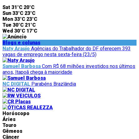
Sat
31°C
20°C
Sun
33°C
23°C
Mon
33°C
23°C
Tue
30°C
21°C
Wed
30°C
17°C
Blogs e colunas
Naty Araujo
Agências do Trabalhador do DF oferecem 393
vagas de emprego nesta sexta-feira (23/5)
Samuel Barbosa
Com R$ 68 milhões investidos nos últimos
anos, Itapoã chega à maioridade
NC DIGITAL
Parabéns Brazlândia
Horóscopo
Áries
Touro
Gêmeos
Câncer