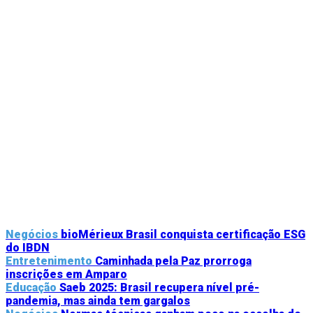
Negócios
bioMérieux Brasil conquista certificação ESG
do IBDN
Entretenimento
Caminhada pela Paz prorroga
inscrições em Amparo
Educação
Saeb 2025: Brasil recupera nível pré-
pandemia, mas ainda tem gargalos