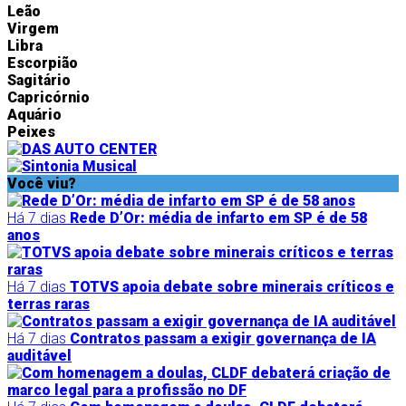
Leão
Virgem
Libra
Escorpião
Sagitário
Capricórnio
Aquário
Peixes
Você viu?
Há 7 dias
Rede D’Or: média de infarto em SP é de 58
anos
Há 7 dias
TOTVS apoia debate sobre minerais críticos e
terras raras
Há 7 dias
Contratos passam a exigir governança de IA
auditável