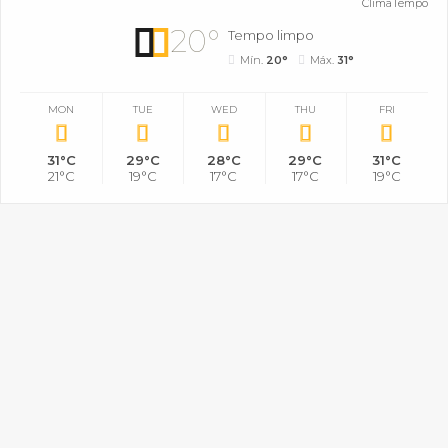
ClimaTempo
20°
Tempo limpo
Mín.
20°
Máx.
31°
MON
TUE
WED
THU
FRI
31°C
29°C
28°C
29°C
31°C
21°C
19°C
17°C
17°C
19°C