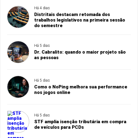
Há 4 dias
Distritais destacam retomada dos
trabalhos legislativos na primeira sessão
do semestre
Há 5 dias
Dr. Cabralito: quando o maior projeto são
as pessoas
Há 5 dias
Como o NoPing melhora sua performance
nos jogos online
Há 5 dias
STF amplia isenção tributária em compra
de veículos para PCDs