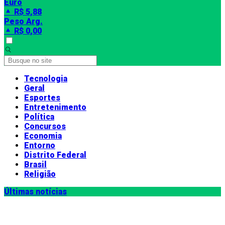
Euro
R$ 5,88
Peso Arg.
R$ 0,00
Tecnologia
Geral
Esportes
Entretenimento
Política
Concursos
Economia
Entorno
Distrito Federal
Brasil
Religião
Últimas notícias