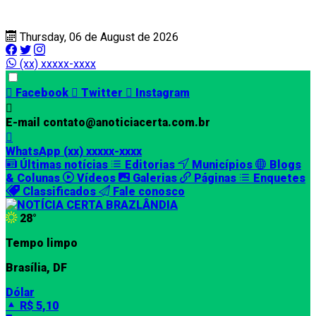
Thursday, 06 de August de 2026
(xx) xxxxx-xxxx
Facebook
Twitter
Instagram
E-mail
contato@anoticiacerta.com.br
WhatsApp
(xx) xxxxx-xxxx
Últimas notícias
Editorias
Municípios
Blogs
& Colunas
Vídeos
Galerias
Páginas
Enquetes
Classificados
Fale conosco
28°
Tempo limpo
Brasília, DF
Dólar
R$ 5,10