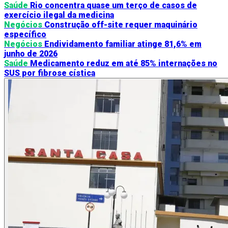
Saúde
Rio concentra quase um terço de casos de
exercício ilegal da medicina
Negócios
Construção off-site requer maquinário
específico
Negócios
Endividamento familiar atinge 81,6% em
junho de 2026
Saúde
Medicamento reduz em até 85% internações no
SUS por fibrose cística