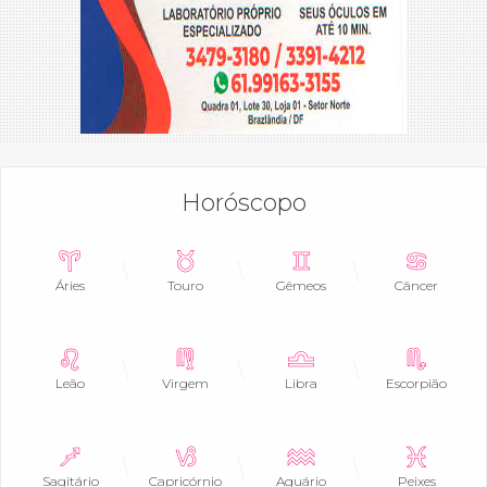
Horóscopo
Áries
Touro
Gêmeos
Câncer
Leão
Virgem
Libra
Escorpião
Sagitário
Capricórnio
Aquário
Peixes