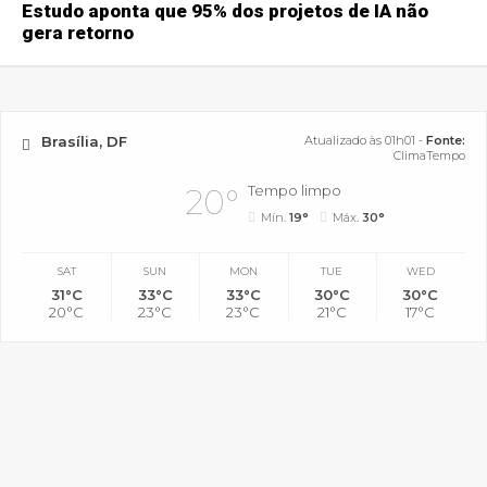
Estudo aponta que 95% dos projetos de IA não
gera retorno
Brasília, DF
Atualizado às 01h01 -
Fonte:
ClimaTempo
Tempo limpo
20°
Mín.
19°
Máx.
30°
SAT
SUN
MON
TUE
WED
31°C
33°C
33°C
30°C
30°C
20°C
23°C
23°C
21°C
17°C