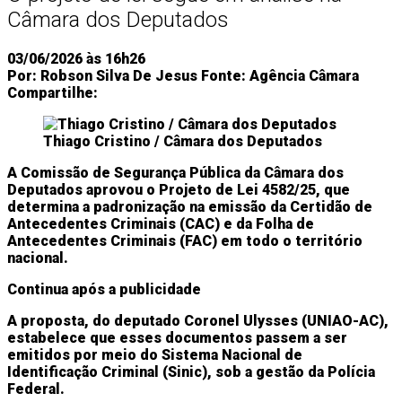
Câmara dos Deputados
Entretenimento
Tecnologia
Economia
03/06/2026 às 16h26
Por:
Robson Silva De Jesus
Fonte:
Agência Câmara
Compartilhe:
Thiago Cristino / Câmara dos Deputados
A Comissão de Segurança Pública da Câmara dos
Deputados aprovou o Projeto de Lei 4582/25, que
determina a padronização na emissão da Certidão de
Antecedentes Criminais (CAC) e da Folha de
Antecedentes Criminais (FAC) em todo o território
nacional.
Continua após a publicidade
A proposta, do deputado Coronel Ulysses (UNIAO-AC),
estabelece que esses documentos passem a ser
emitidos por meio do Sistema Nacional de
Identificação Criminal (Sinic), sob a gestão da Polícia
Federal.