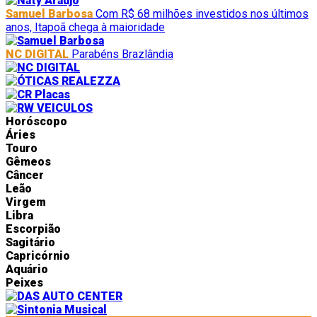
Samuel Barbosa
Com R$ 68 milhões investidos nos últimos
anos, Itapoã chega à maioridade
NC DIGITAL
Parabéns Brazlândia
Horóscopo
Áries
Touro
Gêmeos
Câncer
Leão
Virgem
Libra
Escorpião
Sagitário
Capricórnio
Aquário
Peixes