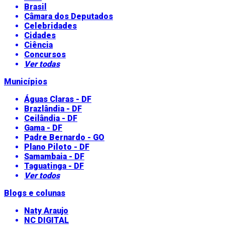
Brasil
Câmara dos Deputados
Celebridades
Cidades
Ciência
Concursos
Ver todas
Municípios
Águas Claras - DF
Brazlândia - DF
Ceilândia - DF
Gama - DF
Padre Bernardo - GO
Plano Piloto - DF
Samambaia - DF
Taguatinga - DF
Ver todos
Blogs e colunas
Naty Araujo
NC DIGITAL