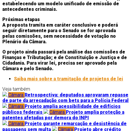
estabelecendo um modelo unificado de emissão de
antecedentes criminais.
Próximas etapas
A proposta tramita em
caráter conclusivo
e poderá
seguir diretamente para o Senado se for aprovada
pelas comissões, sem necessidade de votação no
Plenário da Câmara.
O projeto ainda passará pela análise das comissões de
Finanças e Tributação; e de Constituição e Justiça e de
Cidadania. Para virar lei, precisa ser aprovado pela
Câmara e pelo Senado.
Saiba mais sobre a tramitação de projetos de lei
Veja também
Câmara
Retrospectiva: deputados aprovaram repasse
de parte da arrecadação com bets para a Polícia Federal
Câmara
Projeto amplia acessibilidade de edifícios
públicos federais
Câmara
Projeto amplia proteção a
patentes afetadas por demora do INPI
Câmara
Projeto garante remarcação e desistência de
passagens sem multa
Câmara
Projeto abre crédito