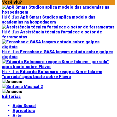
Você viu?
Há 6 dias
Apê Smart Studios aplica modelo das
academias na hospedagem
Há 6 dias
Assistência técnica fortalece o setor de
ferramentas
Há 6 dias
Fenasbac e GASA lançam estudo sobre golpes
digitais
Há 7 dias
Eduardo Bolsonaro reage a Kim e fala em
“porrada” após boato sobre Flávio
Editorias
Ação Social
Agricultura
Arte