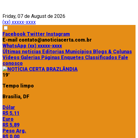
Friday, 07 de August de 2026
(xx) xxxxx-xxxx
Facebook
Twitter
Instagram
E-mail
contato@anoticiacerta.com.br
WhatsApp
(xx) xxxxx-xxxx
Últimas notícias
Editorias
Municípios
Blogs & Colunas
Vídeos
Galerias
Páginas
Enquetes
Classificados
Fale
conosco
19°
Tempo limpo
Brasília, DF
Dólar
R$ 5,11
Euro
R$ 5,89
Peso Arg.
R$ 0,00