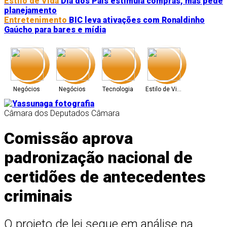
Estilo de Vida
Dia dos Pais estimula compras, mas pede
planejamento
Entretenimento
BIC leva ativações com Ronaldinho
Gaúcho para bares e mídia
Negócios
Negócios
Tecnologia
Estilo de Vida
Câmara dos Deputados
Câmara
Comissão aprova
Entretenimento
Negócios
Estilo de Vida
Negócios
padronização nacional de
certidões de antecedentes
Negócios
Negócios
Negócios
Negócios
criminais
O projeto de lei segue em análise na