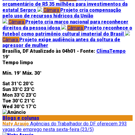
orçamentário de R$ 35 milhões para investimentos da
estatal Serpro
Câmara
Projeto cria compensação
pelo uso de recursos hídricos da União
Câmara
Projeto cria marco nacional para reconhecer
direitos da pessoa idosa
Câmara
Projeto reconhece o
futebol como patrimônio cultural imaterial do Brasil
Câmara
Projeto exige audiência antes da soltura de
agressor de mulher
Brasília, DF
Atualizado às 04h01 -
Fonte:
ClimaTempo
19°
Tempo limpo
Mín.
19°
Máx.
30°
Sat
31°C
20°C
Sun
33°C
23°C
Mon
33°C
23°C
Tue
30°C
21°C
Wed
30°C
17°C
Blogs e colunas
Naty Araujo
Agências do Trabalhador do DF oferecem 393
vagas de emprego nesta sexta-feira (23/5)