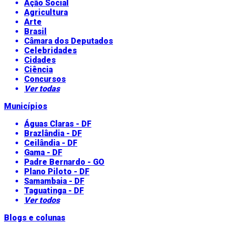
Ação Social
Agricultura
Arte
Brasil
Câmara dos Deputados
Celebridades
Cidades
Ciência
Concursos
Ver todas
Municípios
Águas Claras - DF
Brazlândia - DF
Ceilândia - DF
Gama - DF
Padre Bernardo - GO
Plano Piloto - DF
Samambaia - DF
Taguatinga - DF
Ver todos
Blogs e colunas