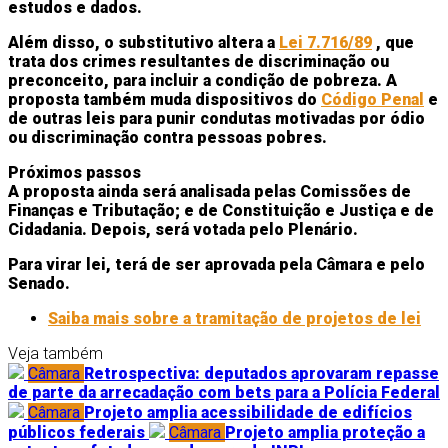
estudos e dados.
Além disso, o
substitutivo
altera a
Lei 7.716/89
, que
trata dos crimes resultantes de discriminação ou
preconceito, para incluir a condição de pobreza. A
proposta também muda dispositivos do
Código Penal
e
de outras leis para punir condutas motivadas por ódio
ou discriminação contra pessoas pobres.
Próximos passos
A proposta ainda será analisada pelas Comissões de
Finanças e Tributação; e de Constituição e Justiça e de
Cidadania. Depois, será votada pelo Plenário.
Para virar lei, terá de ser aprovada pela Câmara e pelo
Senado.
Saiba mais sobre a tramitação de projetos de lei
Veja também
Câmara
Retrospectiva: deputados aprovaram repasse
de parte da arrecadação com bets para a Polícia Federal
Câmara
Projeto amplia acessibilidade de edifícios
públicos federais
Câmara
Projeto amplia proteção a