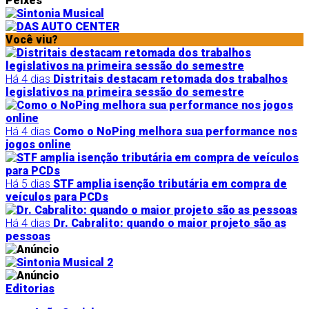
Peixes
Você viu?
Há 4 dias
Distritais destacam retomada dos trabalhos
legislativos na primeira sessão do semestre
Há 4 dias
Como o NoPing melhora sua performance nos
jogos online
Há 5 dias
STF amplia isenção tributária em compra de
veículos para PCDs
Há 4 dias
Dr. Cabralito: quando o maior projeto são as
pessoas
Editorias