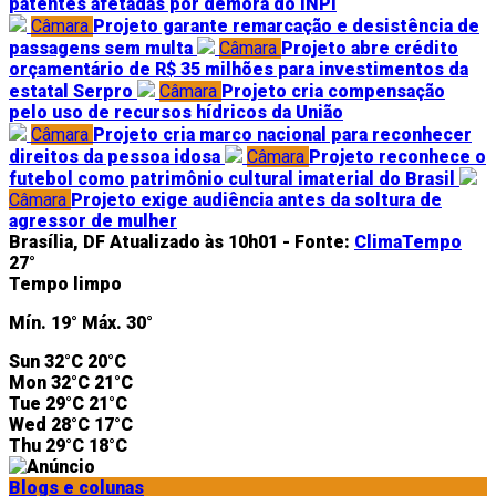
patentes afetadas por demora do INPI
Câmara
Projeto garante remarcação e desistência de
passagens sem multa
Câmara
Projeto abre crédito
orçamentário de R$ 35 milhões para investimentos da
estatal Serpro
Câmara
Projeto cria compensação
pelo uso de recursos hídricos da União
Câmara
Projeto cria marco nacional para reconhecer
direitos da pessoa idosa
Câmara
Projeto reconhece o
futebol como patrimônio cultural imaterial do Brasil
Câmara
Projeto exige audiência antes da soltura de
agressor de mulher
Brasília, DF
Atualizado às 10h01 -
Fonte:
ClimaTempo
27°
Tempo limpo
Mín.
19°
Máx.
30°
Sun
32°C
20°C
Mon
32°C
21°C
Tue
29°C
21°C
Wed
28°C
17°C
Thu
29°C
18°C
Blogs e colunas