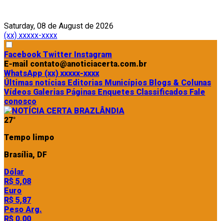
Saturday, 08 de August de 2026
(xx) xxxxx-xxxx
Facebook
Twitter
Instagram
E-mail
contato@anoticiacerta.com.br
WhatsApp
(xx) xxxxx-xxxx
Últimas notícias
Editorias
Municípios
Blogs & Colunas
Vídeos
Galerias
Páginas
Enquetes
Classificados
Fale
conosco
27°
Tempo limpo
Brasília, DF
Dólar
R$ 5,08
Euro
R$ 5,87
Peso Arg.
R$ 0,00