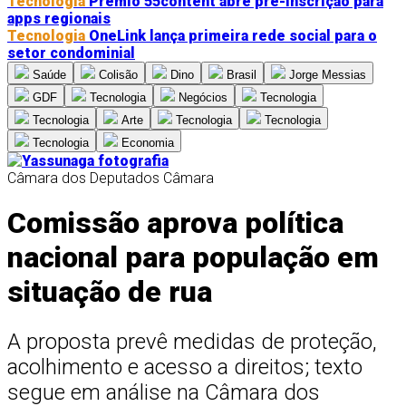
Tecnologia
Prêmio 55content abre pré-inscrição para
apps regionais
Tecnologia
OneLink lança primeira rede social para o
setor condominial
Saúde
Colisão
Dino
Brasil
Jorge Messias
GDF
Tecnologia
Negócios
Tecnologia
Tecnologia
Arte
Tecnologia
Tecnologia
Tecnologia
Economia
Câmara dos Deputados
Câmara
Comissão aprova política
nacional para população em
situação de rua
A proposta prevê medidas de proteção,
acolhimento e acesso a direitos; texto
segue em análise na Câmara dos