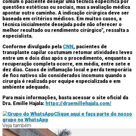
comum o paciente desejar uma técnica específica por
questões estéticas ou sociais, mas a avaliação médica
apontar outro caminho. A indicação cirúrgica deve ser
baseada em critérios médicos. Em muitos casos, a
técnica inicialmente desejada pode não oferecer o
melhor resultado ou rendimento cirúrgico", ressalta a
especialista.
Conforme divulgado pela
CNN
, pacientes de
transplante capilar costumam retomar atividades leves
entre um e dois dias após o procedimento, enquanto a
recuperação completa ocorre, em média, entre sete e
dez dias. Casos de inflamação local e perda temporária
de fios nativos são considerados incomuns quando a
cirurgia é realizada por equipe especializada e em
ambiente adequado.
Para mais informações, basta acessar o site oficial da
Dra. Emille Hajala:
https://draemillehajala.com/
Clique aqui e faça parte do nosso
grupo no WhatsApp
Veja também