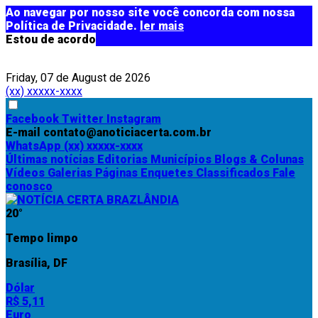
Ao navegar por nosso site você concorda com nossa
Política de Privacidade.
ler mais
Estou de acordo
Friday, 07 de August de 2026
(xx) xxxxx-xxxx
Facebook
Twitter
Instagram
E-mail
contato@anoticiacerta.com.br
WhatsApp
(xx) xxxxx-xxxx
Últimas notícias
Editorias
Municípios
Blogs & Colunas
Vídeos
Galerias
Páginas
Enquetes
Classificados
Fale
conosco
20°
Tempo limpo
Brasília, DF
Dólar
R$ 5,11
Euro