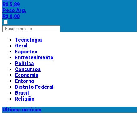
R$ 5,89
Peso Arg.
R$ 0,00
Tecnologia
Geral
Esportes
Entretenimento
Política
Concursos
Economia
Entorno
Distrito Federal
Brasil
Religião
Últimas notícias