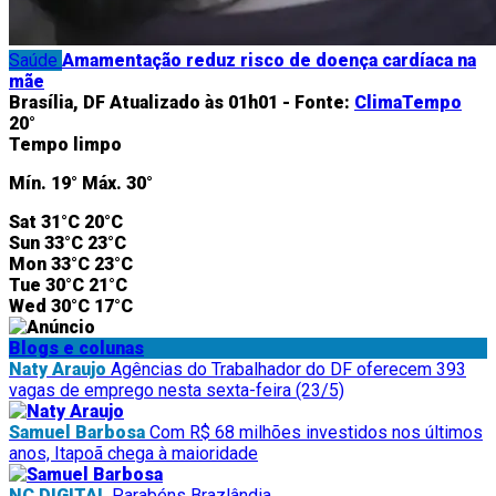
Saúde
Amamentação reduz risco de doença cardíaca na
mãe
Brasília, DF
Atualizado às 01h01 -
Fonte:
ClimaTempo
20°
Tempo limpo
Mín.
19°
Máx.
30°
Sat
31°C
20°C
Sun
33°C
23°C
Mon
33°C
23°C
Tue
30°C
21°C
Wed
30°C
17°C
Blogs e colunas
Naty Araujo
Agências do Trabalhador do DF oferecem 393
vagas de emprego nesta sexta-feira (23/5)
Samuel Barbosa
Com R$ 68 milhões investidos nos últimos
anos, Itapoã chega à maioridade
NC DIGITAL
Parabéns Brazlândia