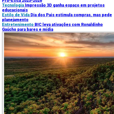
Pró-Ética 2025-2026
Tecnologia
Impressão 3D ganha espaço em projetos
educacionais
Estilo de Vida
Dia dos Pais estimula compras, mas pede
planejamento
Entretenimento
BIC leva ativações com Ronaldinho
Gaúcho para bares e mídia