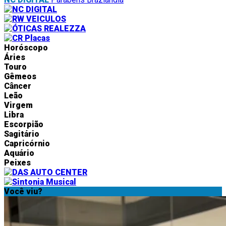
Horóscopo
Áries
Touro
Gêmeos
Câncer
Leão
Virgem
Libra
Escorpião
Sagitário
Capricórnio
Aquário
Peixes
Você viu?