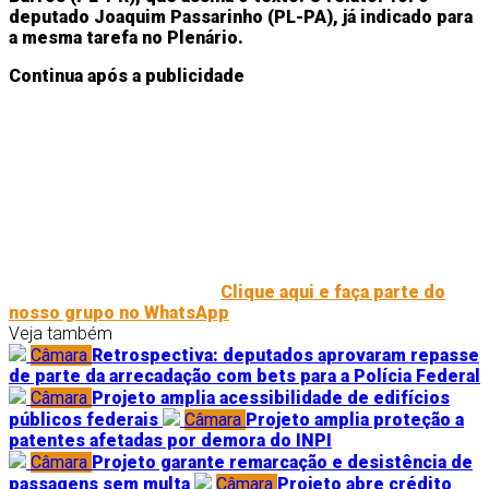
deputado Joaquim Passarinho (PL-PA), já indicado para
a mesma tarefa no Plenário.
Continua após a publicidade
Clique aqui e faça parte do
nosso grupo no WhatsApp
Veja também
Câmara
Retrospectiva: deputados aprovaram repasse
de parte da arrecadação com bets para a Polícia Federal
Câmara
Projeto amplia acessibilidade de edifícios
públicos federais
Câmara
Projeto amplia proteção a
patentes afetadas por demora do INPI
Câmara
Projeto garante remarcação e desistência de
passagens sem multa
Câmara
Projeto abre crédito