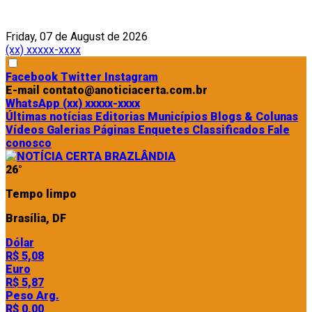
Friday, 07 de August de 2026
(xx) xxxxx-xxxx
Facebook
Twitter
Instagram
E-mail
contato@anoticiacerta.com.br
WhatsApp
(xx) xxxxx-xxxx
Últimas notícias
Editorias
Municípios
Blogs & Colunas
Vídeos
Galerias
Páginas
Enquetes
Classificados
Fale
conosco
26°
Tempo limpo
Brasília, DF
Dólar
R$ 5,08
Euro
R$ 5,87
Peso Arg.
R$ 0,00