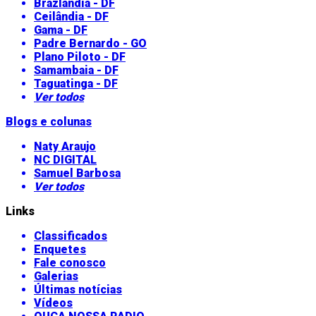
Brazlândia - DF
Ceilândia - DF
Gama - DF
Padre Bernardo - GO
Plano Piloto - DF
Samambaia - DF
Taguatinga - DF
Ver todos
Blogs e colunas
Naty Araujo
NC DIGITAL
Samuel Barbosa
Ver todos
Links
Classificados
Enquetes
Fale conosco
Galerias
Últimas notícias
Vídeos