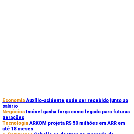
Economia
Auxílio-acidente pode ser recebido junto ao
salário
Negócios
Imóvel ganha força como legado para futuras
gerações
Tecnologia
ARKOM projeta R$ 50 milhões em ARR em
até 18 meses