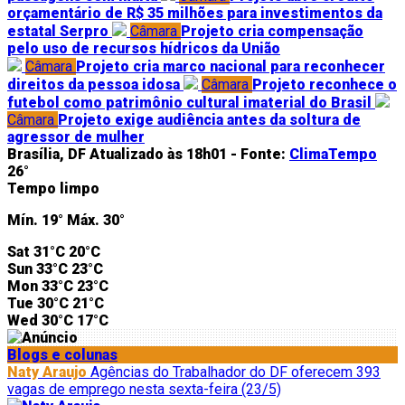
orçamentário de R$ 35 milhões para investimentos da
estatal Serpro
Câmara
Projeto cria compensação
pelo uso de recursos hídricos da União
Câmara
Projeto cria marco nacional para reconhecer
direitos da pessoa idosa
Câmara
Projeto reconhece o
futebol como patrimônio cultural imaterial do Brasil
Câmara
Projeto exige audiência antes da soltura de
agressor de mulher
Brasília, DF
Atualizado às 18h01 -
Fonte:
ClimaTempo
26°
Tempo limpo
Mín.
19°
Máx.
30°
Sat
31°C
20°C
Sun
33°C
23°C
Mon
33°C
23°C
Tue
30°C
21°C
Wed
30°C
17°C
Blogs e colunas
Naty Araujo
Agências do Trabalhador do DF oferecem 393
vagas de emprego nesta sexta-feira (23/5)