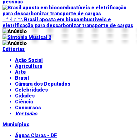
pessoas
Há 4 dias
Brasil aposta em biocombustíveis e
eletrificação para descarbonizar transporte de cargas
Editorias
Ação Social
Agricultura
Arte
Brasil
Câmara dos Deputados
Celebridades
Cidades
Ciência
Concursos
Ver todas
Municípios
Águas Claras - DF