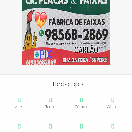
Horóscopo
Áries
Touro
Gêmeos
Câncer