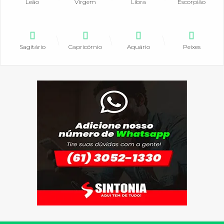
Leão
Virgem
Libra
Escorpião
Sagitário
Capricórnio
Aquário
Peixes