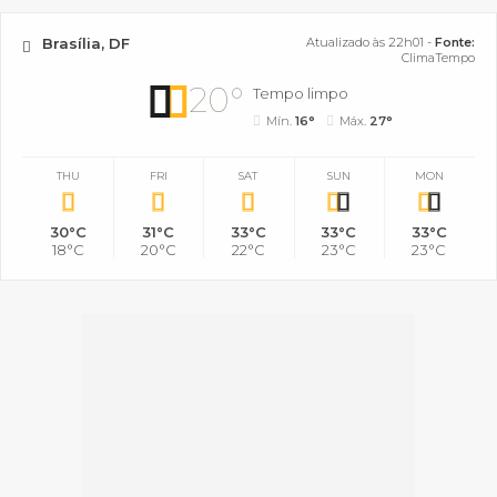
Brasília, DF
Atualizado às 22h01 -
Fonte:
ClimaTempo
20°
Tempo limpo
Mín.
16°
Máx.
27°
THU
FRI
SAT
SUN
MON
30°C
31°C
33°C
33°C
33°C
18°C
20°C
22°C
23°C
23°C