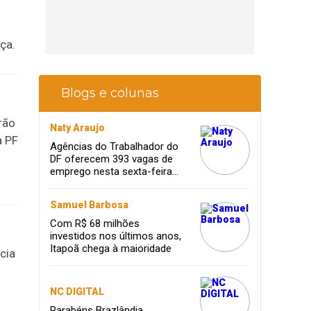
ça.
Blogs e colunas
rão
Naty Araujo
a PF
Agências do Trabalhador do
DF oferecem 393 vagas de
emprego nesta sexta-feira
(23/5)
Samuel Barbosa
Com R$ 68 milhões
investidos nos últimos anos,
Itapoã chega à maioridade
cia
NC DIGITAL
Parabéns Brazlândia