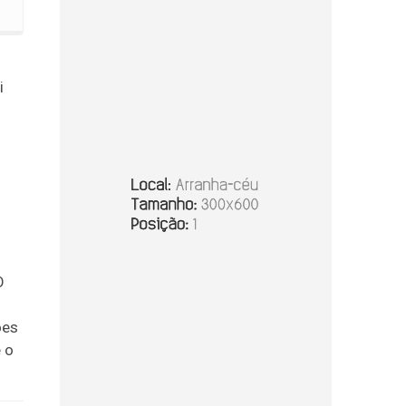
iscalização
i
o
O
ões
 o