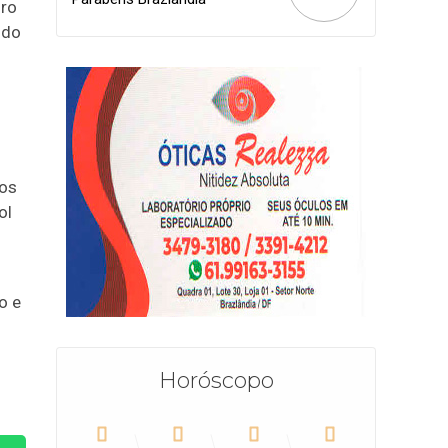
iro
 do
sos
ol
o e
Horóscopo