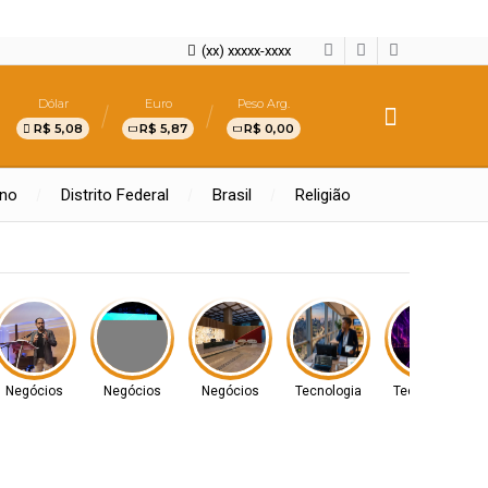
(xx) xxxxx-xxxx
Dólar
Euro
Peso Arg.
R$ 5,08
R$ 5,87
R$ 0,00
rno
Distrito Federal
Brasil
Religião
Negócios
Negócios
Negócios
Tecnologia
Tecnologia