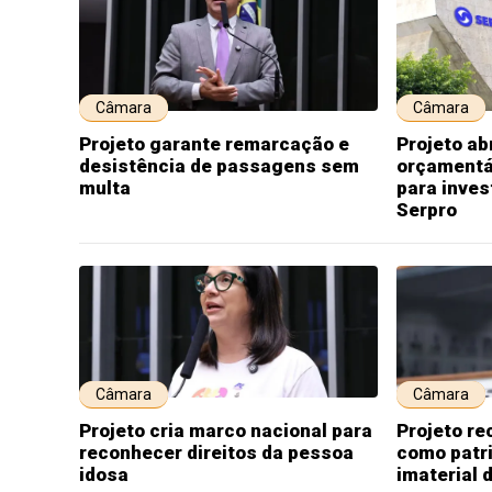
Câmara
Câmara
Projeto garante remarcação e
Projeto ab
desistência de passagens sem
orçamentá
multa
para inves
Serpro
Câmara
Câmara
Projeto cria marco nacional para
Projeto re
reconhecer direitos da pessoa
como patri
idosa
imaterial d