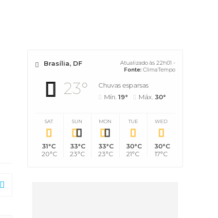
Brasília, DF
Atualizado às 22h01 -
Fonte:
ClimaTempo
23°
Chuvas esparsas
Mín.
19°
Máx.
30°
SAT
SUN
MON
TUE
WED
31°C
33°C
33°C
30°C
30°C
20°C
23°C
23°C
21°C
17°C