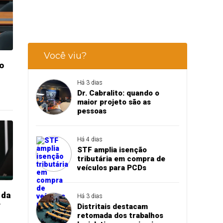
Você viu?
o
Há 3 dias
Dr. Cabralito: quando o
maior projeto são as
pessoas
Há 4 dias
STF amplia isenção
tributária em compra de
veículos para PCDs
 da
Há 3 dias
r
Distritais destacam
retomada dos trabalhos