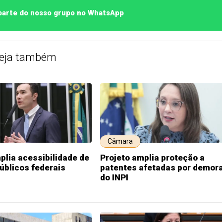
 parte do nosso grupo no WhatsApp
eja também
Câmara
plia acessibilidade de
Projeto amplia proteção a
públicos federais
patentes afetadas por demor
do INPI