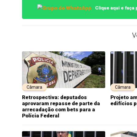
Clique aqui e faça
V
Câmara
Câmara
Retrospectiva: deputados
Projeto am
aprovaram repasse de parte da
edifícios 
arrecadação com bets para a
Polícia Federal