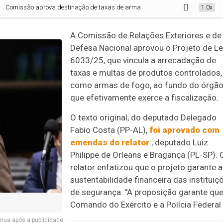
ão aprova destinação de taxas de armas de fogo para o órgão que realiza a f
1.0x
A Comissão de Relações Exteriores e de
Defesa Nacional aprovou o Projeto de Le
6033/25, que vincula a arrecadação de
taxas e multas de produtos controlados,
como armas de fogo, ao fundo do órgã
que efetivamente exerce a fiscalização.
O texto original, do deputado Delegado
Fabio Costa (PP-AL),
foi aprovado com
emendas do relator
, deputado Luiz
Philippe de Orleans e Bragança (PL-SP). 
relator enfatizou que o projeto garante a
sustentabilidade financeira das instituiç
de segurança. "A proposição garante que
Comando do Exército e a Polícia Federal
nua após a publicidade