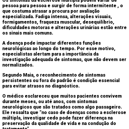
Os sintomas da esclerose múltipla podem variar de
pessoa para pessoa e surgir de
forma intermitente
, o
que costuma atrasar a procura por avaliação
especializada.
Fadiga intensa, alterações visuais,
formigamentos, fraqueza muscular, desequilíbrio,
dificuldades motoras e alterações urinárias estão entre
os sinais mais comuns.
A doença pode impactar diferentes funções
neurológicas ao longo do tempo. Por esse motivo,
especialistas alertam para a importância da
investigação adequada de sintomas, que não devem ser
normalizados.
Segundo Maia, o reconhecimento de sintomas
persistentes ou fora do padrão é condição essencial
para evitar atrasos no diagnóstico.
O médico esclareceu que muitos pacientes convivem
durante meses, ou até anos, com sintomas
neurológicos que são tratados como algo passageiro.
Ele ressalta que “no caso de doenças como a esclerose
múltipla, investigar cedo pode fazer diferença na
preservação da qualidade de vida e na condução do
tratamento”.