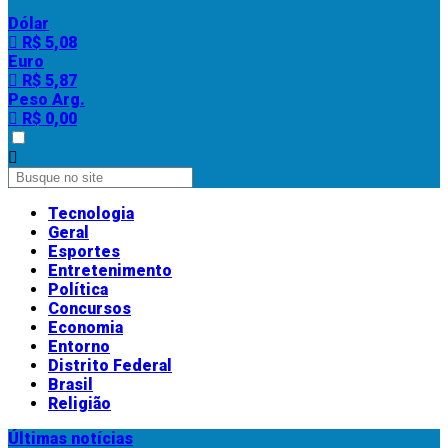
Dólar
R$ 5,08
Euro
R$ 5,87
Peso Arg.
R$ 0,00
Tecnologia
Geral
Esportes
Entretenimento
Política
Concursos
Economia
Entorno
Distrito Federal
Brasil
Religião
Últimas notícias