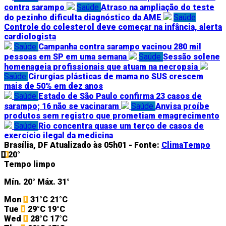
contra sarampo
Saúde
Atraso na ampliação do teste
do pezinho dificulta diagnóstico da AME
Saúde
Controle do colesterol deve começar na infância, alerta
cardiologista
Saúde
Campanha contra sarampo vacinou 280 mil
pessoas em SP em uma semana
Saúde
Sessão solene
homenageia profissionais que atuam na necropsia
Saúde
Cirurgias plásticas de mama no SUS crescem
mais de 50% em dez anos
Saúde
Estado de São Paulo confirma 23 casos de
sarampo; 16 não se vacinaram
Saúde
Anvisa proíbe
produtos sem registro que prometiam emagrecimento
Saúde
Rio concentra quase um terço de casos de
exercício ilegal da medicina
Brasília, DF
Atualizado às 05h01 -
Fonte:
ClimaTempo
20°
Tempo limpo
Mín.
20°
Máx.
31°
Mon
31°C
21°C
Tue
29°C
19°C
Wed
28°C
17°C