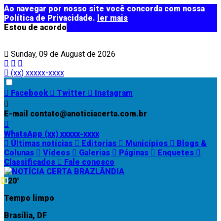
Ao navegar por nosso site você concorda com nossa
Política de Privacidade.
ler mais
Estou de acordo
Sunday, 09 de August de 2026
(xx) xxxxx-xxxx
Facebook
Twitter
Instagram
E-mail
contato@anoticiacerta.com.br
WhatsApp
(xx) xxxxx-xxxx
Últimas notícias
Editorias
Municípios
Blogs &
Colunas
Vídeos
Galerias
Páginas
Enquetes
Classificados
Fale conosco
20°
Tempo limpo
Brasília, DF