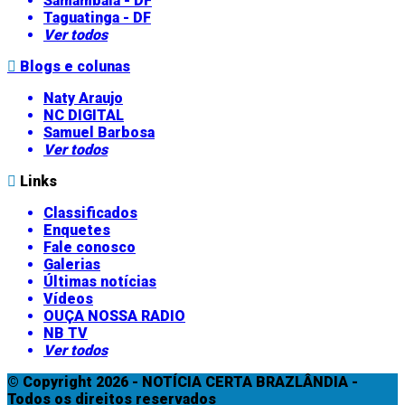
Samambaia - DF
Taguatinga - DF
Ver todos
Blogs e colunas
Naty Araujo
NC DIGITAL
Samuel Barbosa
Ver todos
Links
Classificados
Enquetes
Fale conosco
Galerias
Últimas notícias
Vídeos
OUÇA NOSSA RADIO
NB TV
Ver todos
© Copyright 2026 - NOTÍCIA CERTA BRAZLÂNDIA -
Todos os direitos reservados