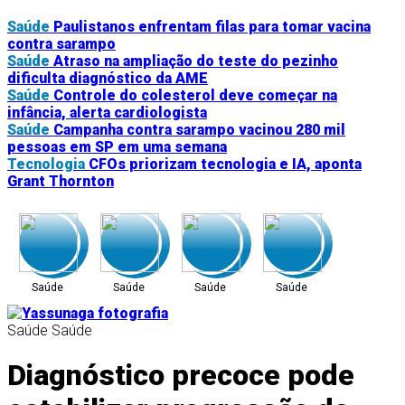
Saúde
Paulistanos enfrentam filas para tomar vacina
contra sarampo
Saúde
Atraso na ampliação do teste do pezinho
dificulta diagnóstico da AME
Saúde
Controle do colesterol deve começar na
infância, alerta cardiologista
Saúde
Campanha contra sarampo vacinou 280 mil
pessoas em SP em uma semana
Tecnologia
CFOs priorizam tecnologia e IA, aponta
Grant Thornton
Saúde
Saúde
Saúde
Saúde
Saúde
Saúde
Diagnóstico precoce pode
Tecnologia
Negócios
Tecnologia
Tecnologia