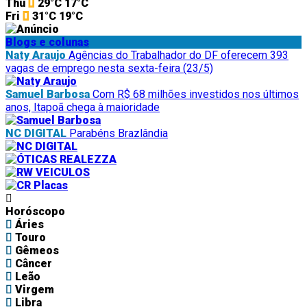
Thu
29°C
17°C
Fri
31°C
19°C
Blogs e colunas
Naty Araujo
Agências do Trabalhador do DF oferecem 393
vagas de emprego nesta sexta-feira (23/5)
Samuel Barbosa
Com R$ 68 milhões investidos nos últimos
anos, Itapoã chega à maioridade
NC DIGITAL
Parabéns Brazlândia
Horóscopo
Áries
Touro
Gêmeos
Câncer
Leão
Virgem
Libra