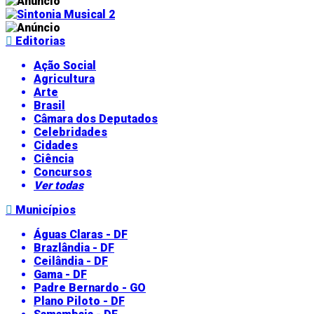
Editorias
Ação Social
Agricultura
Arte
Brasil
Câmara dos Deputados
Celebridades
Cidades
Ciência
Concursos
Ver todas
Municípios
Águas Claras - DF
Brazlândia - DF
Ceilândia - DF
Gama - DF
Padre Bernardo - GO
Plano Piloto - DF