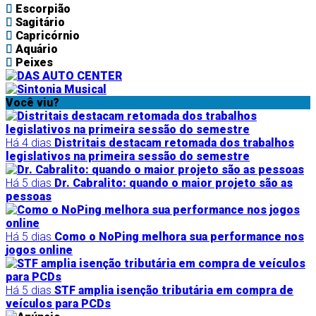
Escorpião
Sagitário
Capricórnio
Aquário
Peixes
Você viu?
Há 4 dias
Distritais destacam retomada dos trabalhos
legislativos na primeira sessão do semestre
Há 5 dias
Dr. Cabralito: quando o maior projeto são as
pessoas
Há 5 dias
Como o NoPing melhora sua performance nos
jogos online
Há 5 dias
STF amplia isenção tributária em compra de
veículos para PCDs