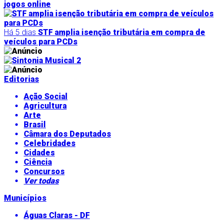
jogos online
Há 5 dias
STF amplia isenção tributária em compra de
veículos para PCDs
Editorias
Ação Social
Agricultura
Arte
Brasil
Câmara dos Deputados
Celebridades
Cidades
Ciência
Concursos
Ver todas
Municípios
Águas Claras - DF