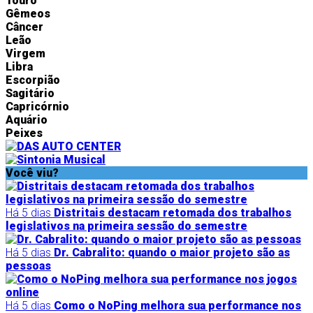
Touro
Gêmeos
Câncer
Leão
Virgem
Libra
Escorpião
Sagitário
Capricórnio
Aquário
Peixes
Você viu?
Há 5 dias
Distritais destacam retomada dos trabalhos
legislativos na primeira sessão do semestre
Há 5 dias
Dr. Cabralito: quando o maior projeto são as
pessoas
Há 5 dias
Como o NoPing melhora sua performance nos