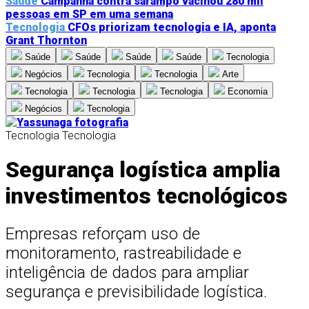
Saúde
Campanha contra sarampo vacinou 280 mil
pessoas em SP em uma semana
Tecnologia
CFOs priorizam tecnologia e IA, aponta
Grant Thornton
Saúde
Saúde
Saúde
Saúde
Tecnologia
Negócios
Tecnologia
Tecnologia
Arte
Tecnologia
Tecnologia
Tecnologia
Economia
Negócios
Tecnologia
Tecnologia
Tecnologia
Segurança logística amplia
investimentos tecnológicos
Empresas reforçam uso de
monitoramento, rastreabilidade e
inteligência de dados para ampliar
segurança e previsibilidade logística.