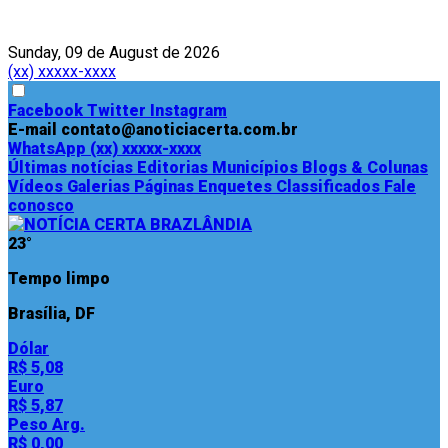
Sunday, 09 de August de 2026
(xx) xxxxx-xxxx
Facebook
Twitter
Instagram
E-mail
contato@anoticiacerta.com.br
WhatsApp
(xx) xxxxx-xxxx
Últimas notícias
Editorias
Municípios
Blogs & Colunas
Vídeos
Galerias
Páginas
Enquetes
Classificados
Fale
conosco
23°
Tempo limpo
Brasília, DF
Dólar
R$ 5,08
Euro
R$ 5,87
Peso Arg.
R$ 0,00