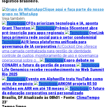
logístico brasileiro.
Clique aqui e faça parte do nosso
grupo no WhatsApp
Veja também
Tecnologia
CFOs priorizam tecnologia e IA, aponta
Grant Thornton
Tecnologia
Prêmio 55content abre
pré-inscrição para apps regionais
Tecnologia
OneLink
lança primeira rede social para o setor condominial
Tecnologia
AI/R lança plataforma unificada para
governança de IA corporativa
AI/Cockpit One oferece
uma camada centralizada para gestão de identidade,
controle de custos, monitoramento de uso e governança
operacional sobre o...
Tecnologia
Espro debate no
CONARH o futuro da gestão de pessoas
Tecnologia
Life Genomics recebe reconhecimento no Web Summit
Rio 2025
Tecnologia
Evento em Alphaville trata YouTube como
ativo de negócio
Tecnologia
ARKOM projeta R$ 50
milhões em ARR em até 18 meses
Tecnologia
O futuro
da educação corporativa será personalizado
Brasília, DF
Atualizado às 08h01 -
Fonte:
ClimaTempo
23°
Tempo limpo