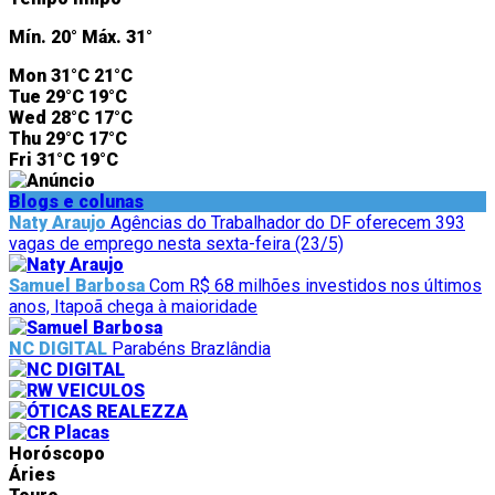
Mín.
20°
Máx.
31°
Mon
31°C
21°C
Tue
29°C
19°C
Wed
28°C
17°C
Thu
29°C
17°C
Fri
31°C
19°C
Blogs e colunas
Naty Araujo
Agências do Trabalhador do DF oferecem 393
vagas de emprego nesta sexta-feira (23/5)
Samuel Barbosa
Com R$ 68 milhões investidos nos últimos
anos, Itapoã chega à maioridade
NC DIGITAL
Parabéns Brazlândia
Horóscopo
Áries