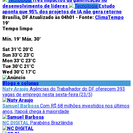
Tecnologia
Três impactos da gamificação no
desenvolvimento de líderes
Tecnologia
Estudo
aponta que 95% dos projetos de IA não gera retorno
Brasília, DF
Atualizado às 04h01 -
Fonte:
ClimaTempo
19°
Tempo limpo
Mín.
19°
Máx.
30°
Sat
31°C
20°C
Sun
33°C
23°C
Mon
33°C
23°C
Tue
30°C
21°C
Wed
30°C
17°C
Blogs e colunas
Naty Araujo
Agências do Trabalhador do DF oferecem 393
vagas de emprego nesta sexta-feira (23/5)
Samuel Barbosa
Com R$ 68 milhões investidos nos últimos
anos, Itapoã chega à maioridade
NC DIGITAL
Parabéns Brazlândia