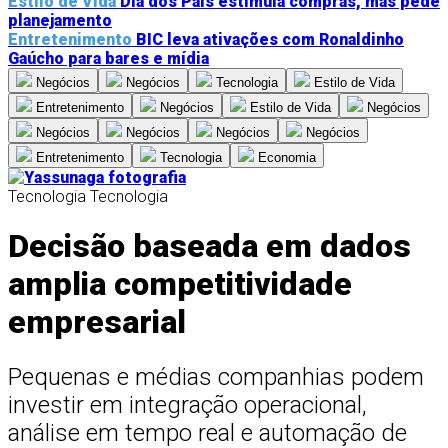
Estilo de Vida
Dia dos Pais estimula compras, mas pede
planejamento
Entretenimento
BIC leva ativações com Ronaldinho
Gaúcho para bares e mídia
Negócios
Negócios
Tecnologia
Estilo de Vida
Entretenimento
Negócios
Estilo de Vida
Negócios
Negócios
Negócios
Negócios
Negócios
Entretenimento
Tecnologia
Economia
Tecnologia
Tecnologia
Decisão baseada em dados
amplia competitividade
empresarial
Pequenas e médias companhias podem
investir em integração operacional,
análise em tempo real e automação de