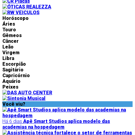
Horóscopo
Áries
Touro
Gêmeos
Câncer
Leão
Virgem
Libra
Escorpião
Sagitário
Capricórnio
Aquário
Peixes
Você viu?
Há 6 dias
Apê Smart Studios aplica modelo das
academias na hospedagem