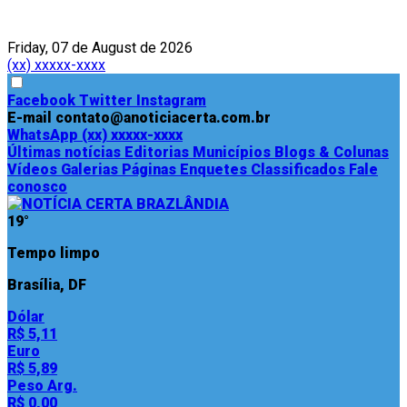
Friday, 07 de August de 2026
(xx) xxxxx-xxxx
Facebook
Twitter
Instagram
E-mail
contato@anoticiacerta.com.br
WhatsApp
(xx) xxxxx-xxxx
Últimas notícias
Editorias
Municípios
Blogs & Colunas
Vídeos
Galerias
Páginas
Enquetes
Classificados
Fale
conosco
19°
Tempo limpo
Brasília, DF
Dólar
R$ 5,11
Euro
R$ 5,89
Peso Arg.
R$ 0,00