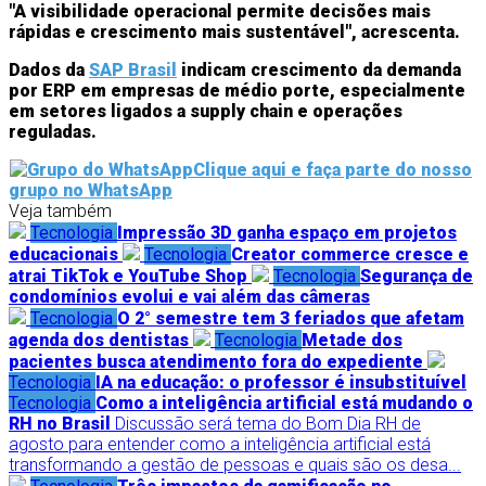
"A visibilidade operacional permite decisões mais
rápidas e crescimento mais sustentável",
acrescenta.
Dados da
SAP Brasil
indicam crescimento da demanda
por ERP em empresas de médio porte, especialmente
em setores ligados a supply chain e operações
reguladas.
Clique aqui e faça parte do nosso
grupo no WhatsApp
Veja também
Tecnologia
Impressão 3D ganha espaço em projetos
educacionais
Tecnologia
Creator commerce cresce e
atrai TikTok e YouTube Shop
Tecnologia
Segurança de
condomínios evolui e vai além das câmeras
Tecnologia
O 2° semestre tem 3 feriados que afetam
agenda dos dentistas
Tecnologia
Metade dos
pacientes busca atendimento fora do expediente
Tecnologia
IA na educação: o professor é insubstituível
Tecnologia
Como a inteligência artificial está mudando o
RH no Brasil
Discussão será tema do Bom Dia RH de
agosto para entender como a inteligência artificial está
transformando a gestão de pessoas e quais são os desa...