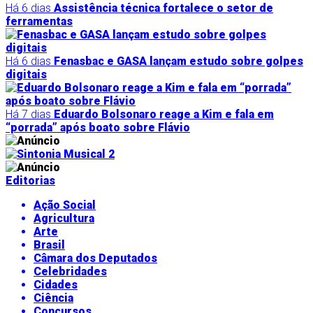
Há 6 dias
Assistência técnica fortalece o setor de
ferramentas
Há 6 dias
Fenasbac e GASA lançam estudo sobre golpes
digitais
Há 7 dias
Eduardo Bolsonaro reage a Kim e fala em
“porrada” após boato sobre Flávio
Editorias
Ação Social
Agricultura
Arte
Brasil
Câmara dos Deputados
Celebridades
Cidades
Ciência
Concursos