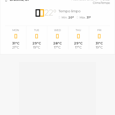
ClimaTempo
22°
Tempo limpo
Mín.
20°
Máx.
31°
MON
TUE
WED
THU
FRI
31°C
29°C
28°C
29°C
31°C
21°C
19°C
17°C
17°C
19°C