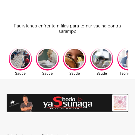
Atraso na ampliação do teste do pezinho dificulta
diagnóstico da AME
Saúde
Saúde
Saúde
Saúde
Tecnolog