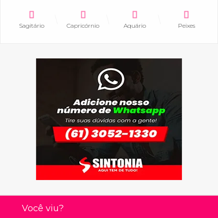
Sagitário
Capricórnio
Aquário
Peixes
Você viu?