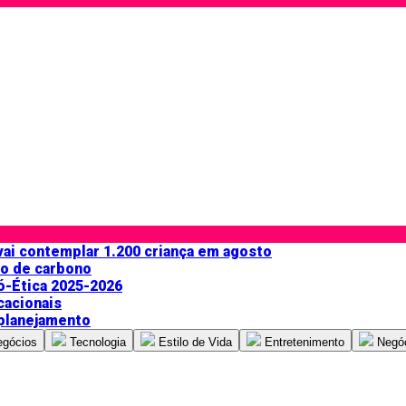
 vai contemplar 1.200 criança em agosto
do de carbono
ó-Ética 2025-2026
cacionais
 planejamento
egócios
Tecnologia
Estilo de Vida
Entretenimento
Negó