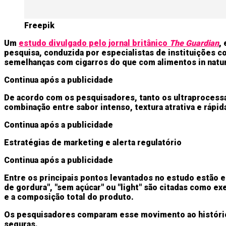
Freepik
Um
estudo divulgado pelo jornal britânico
The Guardian
,
pesquisa, conduzida por especialistas de instituições c
semelhanças com cigarros do que com alimentos in natur
Continua após a publicidade
De acordo com os pesquisadores, tanto os ultraprocessa
combinação entre sabor intenso, textura atrativa e ráp
Continua após a publicidade
Estratégias de marketing e alerta regulatório
Continua após a publicidade
Entre os principais pontos levantados no estudo estão 
de gordura", "sem açúcar" ou "light" são citadas como e
e a composição total do produto.
Os pesquisadores comparam esse movimento ao histórico
seguras.