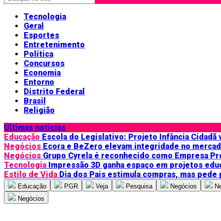
Tecnologia
Geral
Esportes
Entretenimento
Política
Concursos
Economia
Entorno
Distrito Federal
Brasil
Religião
Últimas notícias
Educação
Escola do Legislativo: Projeto Infância Cidadã
Negócios
Ecora e BeZero elevam integridade no merca
Negócios
Grupo Cyrela é reconhecido como Empresa Pr
Tecnologia
Impressão 3D ganha espaço em projetos edu
Estilo de Vida
Dia dos Pais estimula compras, mas pede
Educação
PGR
Veja
Pesquisa
Negócios
N
Negócios