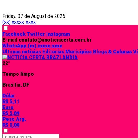
Friday, 07 de August de 2026
(xx) xxxxx-xxxx
Facebook
Twitter
Instagram
E-mail
contato@anoticiacerta.com.br
WhatsApp
(xx) xxxxx-xxxx
Últimas notícias
Editorias
Municípios
Blogs & Colunas
V
22°
Tempo limpo
Brasília, DF
Dólar
R$ 5,11
Euro
R$ 5,89
Peso Arg.
R$ 0,00