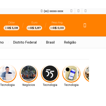
(xx) xxxxx-xxxx
Dólar
Euro
Peso Arg.
R$ 5,08
R$ 5,87
R$ 0,00
rno
Distrito Federal
Brasil
Religião
Tecnologia
Negócios
Tecnologia
Tecnologia
Arte