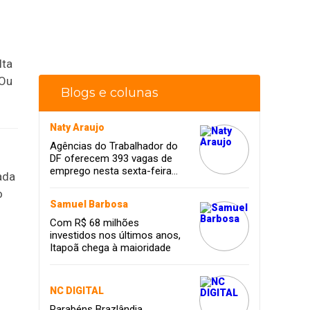
lta
 Ou
Blogs e colunas
Naty Araujo
Agências do Trabalhador do
DF oferecem 393 vagas de
emprego nesta sexta-feira
ada
(23/5)
o
Samuel Barbosa
Com R$ 68 milhões
investidos nos últimos anos,
Itapoã chega à maioridade
NC DIGITAL
Parabéns Brazlândia