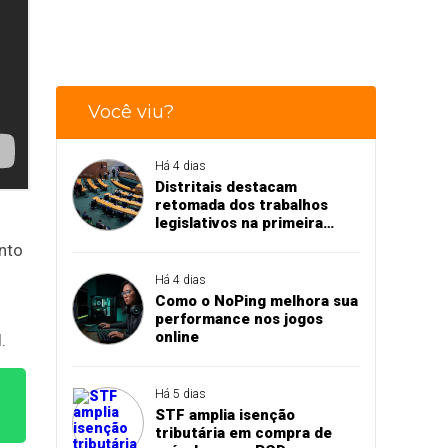
Você viu?
Há 4 dias
Distritais destacam
retomada dos trabalhos
legislativos na primeira
sessão do semestre
nto
Há 4 dias
Como o NoPing melhora sua
performance nos jogos
online
.
Há 5 dias
STF amplia isenção
tributária em compra de