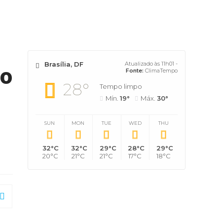
Brasília, DF
Atualizado às 11h01 -
ão
Fonte:
ClimaTempo
28°
Tempo limpo
Mín.
19°
Máx.
30°
SUN
MON
TUE
WED
THU
32°C
32°C
29°C
28°C
29°C
20°C
21°C
21°C
17°C
18°C