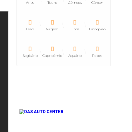
Áries
Touro
Gêmeos
Câncer
Leão
Virgem
Libra
Escorpião
Sagitário
Capricórnio
Aquário
Peixes