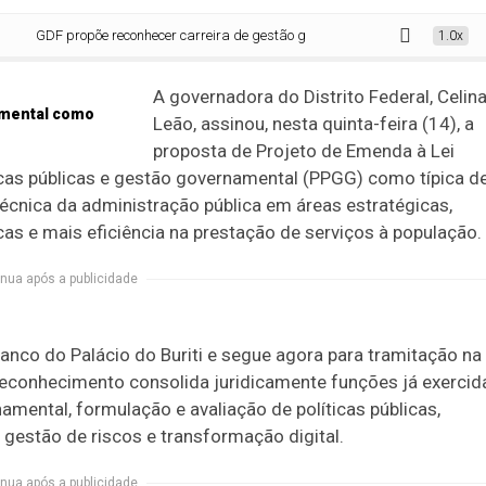
GDF propõe reconhecer carreira de gestão governamental como típica de Estad
1.0x
A governadora do Distrito Federal, Celin
Leão, assinou, nesta quinta-feira (14), a
proposta de Projeto de Emenda à Lei
ticas públicas e gestão governamental (PPGG) como típica d
écnica da administração pública em áreas estratégicas,
cas e mais eficiência na prestação de serviços à população.
nua após a publicidade
anco do Palácio do Buriti e segue agora para tramitação na
 reconhecimento consolida juridicamente funções já exercid
mental, formulação e avaliação de políticas públicas,
 gestão de riscos e transformação digital.
nua após a publicidade