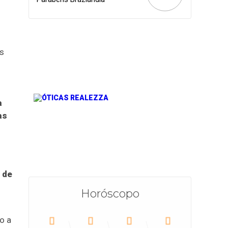
as
a
as
 de
Horóscopo
o a