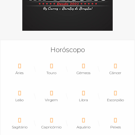
Horóscopo
Áries
Touro
Gêmeos
Câncer
Leão
Virgem
Libra
Escorpião
Sagitário
Capricórnio
Aquário
Peixes