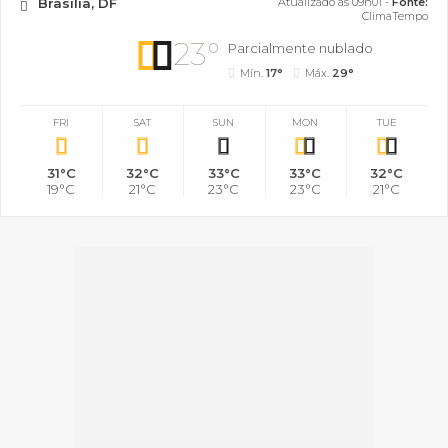
Brasília, DF
Atualizado às 09h01 -
Fonte:
ClimaTempo
23°
Parcialmente nublado
Mín.
17°
Máx.
29°
FRI
SAT
SUN
MON
TUE
31°C
32°C
33°C
33°C
32°C
19°C
21°C
23°C
23°C
21°C