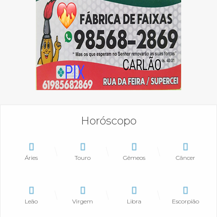
Horóscopo
Áries
Touro
Gêmeos
Câncer
Leão
Virgem
Libra
Escorpião