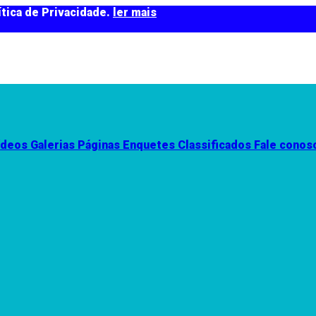
tica de Privacidade.
ler mais
ídeos
Galerias
Páginas
Enquetes
Classificados
Fale conos