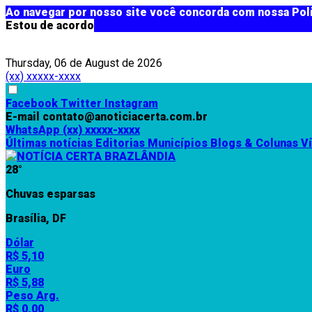
Ao navegar por nosso site você concorda com nossa Polí
Estou de acordo
Thursday, 06 de August de 2026
(xx) xxxxx-xxxx
Facebook
Twitter
Instagram
E-mail
contato@anoticiacerta.com.br
WhatsApp
(xx) xxxxx-xxxx
Últimas notícias
Editorias
Municípios
Blogs & Colunas
V
28°
Chuvas esparsas
Brasília, DF
Dólar
R$ 5,10
Euro
R$ 5,88
Peso Arg.
R$ 0,00