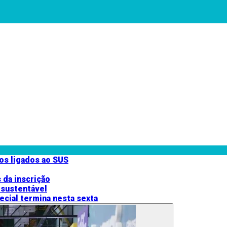
cos ligados ao SUS
 da inscrição
 sustentável
cial termina nesta sexta