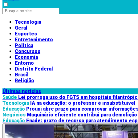
Tecnologia
Geral
Esportes
Entretenimento
Política
Concursos
Economia
Entorno
Distrito Federal
Brasil
Religião
Últimas notícias
Saúde
Lei prorroga uso do FGTS em hospitais filantrópi
Tecnologia
IA na educação: o professor é insubstituível
Educação
Prouni abre prazo para comprovar informações
Negócios
Maquinário eficiente contribui para demolição
Educação
Enade: prazo de recurso para atendimento espe