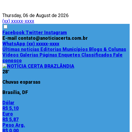
Thursday, 06 de August de 2026
(xx) xxxxx-xxxx
Facebook
Twitter
Instagram
E-mail
contato@anoticiacerta.com.br
WhatsApp
(xx) xxxxx-xxxx
Últimas notícias
Editorias
Municípios
Blogs & Colunas
Vídeos
Galerias
Páginas
Enquetes
Classificados
Fale
conosco
28°
Chuvas esparsas
Brasília, DF
Dólar
R$ 5,10
Euro
R$ 5,87
Peso Arg.
R$ 0,00