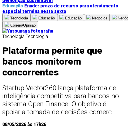
demolição sustentável
Educação
Enade: prazo de recurso para atendimento
especial termina nesta sexta
Tecnologia
Educação
Educação
Negócios
Negóc
Correio/Opinião
Tecnologia
Tecnologia
Plataforma permite que
bancos monitorem
concorrentes
Startup Vector360 lança plataforma de
inteligência competitiva para bancos no
sistema Open Finance. O objetivo é
apoiar a tomada de decisões comerc...
08/05/2026 às 17h26