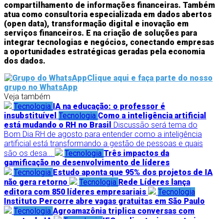
compartilhamento de informações financeiras. Também
atua como consultoria especializada em dados abertos
(open data), transformação digital e inovação em
serviços financeiros. E na criação de soluções para
integrar tecnologias e negócios, conectando empresas
a oportunidades estratégicas geradas pela economia
dos dados.
Clique aqui e faça parte do nosso
grupo no WhatsApp
Veja também
Tecnologia
IA na educação: o professor é
insubstituível
Tecnologia
Como a inteligência artificial
está mudando o RH no Brasil
Discussão será tema do
Bom Dia RH de agosto para entender como a inteligência
artificial está transformando a gestão de pessoas e quais
são os desa...
Tecnologia
Três impactos da
gamificação no desenvolvimento de líderes
Tecnologia
Estudo aponta que 95% dos projetos de IA
não gera retorno
Tecnologia
Rede Líderes lança
editora com 850 líderes empresariais
Tecnologia
Instituto Percorre abre vagas gratuitas em São Paulo
Tecnologia
Agroamazônia triplica conversas com