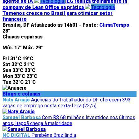
agente de IA
Tecnologia
IEG realiza treinamento in
company de Lean Office na prática
Tecnologia
Temenos cresce no Brasil para otimizar setor
financeiro
Brasília, DF
Atualizado às 14h01 -
Fonte:
ClimaTempo
28°
Chuvas esparsas
Mín.
17°
Máx.
29°
Fri
31°C
19°C
Sat
32°C
21°C
Sun
33°C
23°C
Mon
33°C
23°C
Tue
32°C
21°C
Blogs e colunas
Naty Araujo
Agências do Trabalhador do DF oferecem 393
vagas de emprego nesta sexta-feira (23/5)
Samuel Barbosa
Com R$ 68 milhões investidos nos últimos
anos, Itapoã chega à maioridade
NC DIGITAL
Parabéns Brazlândia