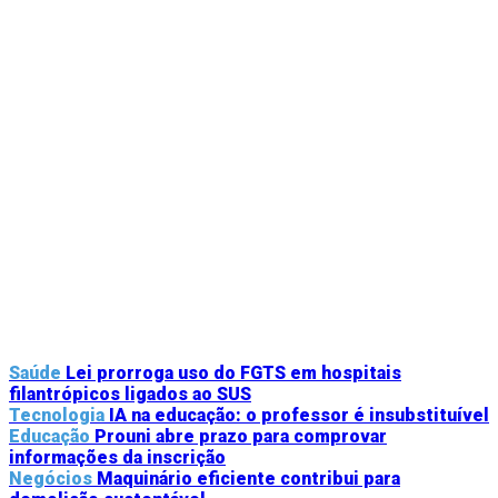
Saúde
Lei prorroga uso do FGTS em hospitais
filantrópicos ligados ao SUS
Tecnologia
IA na educação: o professor é insubstituível
Educação
Prouni abre prazo para comprovar
informações da inscrição
Negócios
Maquinário eficiente contribui para