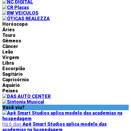
Horóscopo
Áries
Touro
Gêmeos
Câncer
Leão
Virgem
Libra
Escorpião
Sagitário
Capricórnio
Aquário
Peixes
Você viu?
Há 6 dias
Apê Smart Studios aplica modelo das
academias na hospedagem