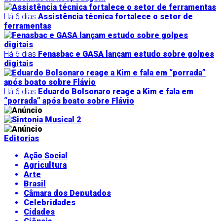
Há 6 dias
Assistência técnica fortalece o setor de
ferramentas
Há 6 dias
Fenasbac e GASA lançam estudo sobre golpes
digitais
Há 6 dias
Eduardo Bolsonaro reage a Kim e fala em
“porrada” após boato sobre Flávio
Editorias
Ação Social
Agricultura
Arte
Brasil
Câmara dos Deputados
Celebridades
Cidades